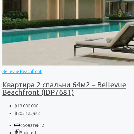
Bellevue Beachfront
Квартира 2 спальни 64м2 – Bellevue
Beachfront (IDP7681)
฿13 000 000
฿203 125
/м2
Кроватей:
2
Ванна:
1