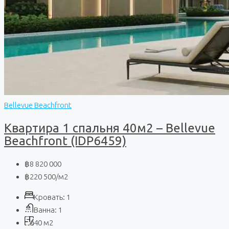
Bellevue Beachfront
Квартира 1 спальня 40м2 – Bellevue
Beachfront (IDP6459)
฿8 820 000
฿220 500
/м2
Кровать:
1
Ванна:
1
40
м2