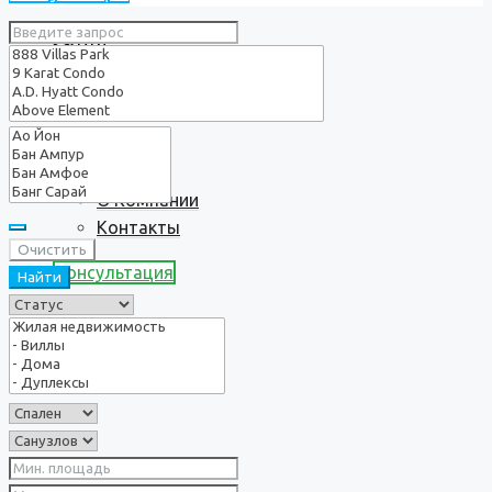
Услуги
О нас
О Компании
Контакты
Очистить
Консультация
Найти