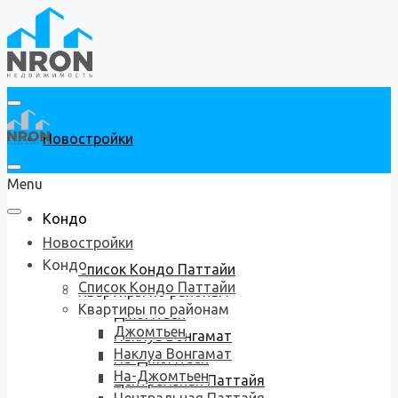
Новостройки
Menu
Кондо
Новостройки
Кондо
Список Кондо Паттайи
Список Кондо Паттайи
Квартиры по районам
Квартиры по районам
Джомтьен
Джомтьен
Наклуа Вонгамат
Наклуа Вонгамат
На-Джомтьен
На-Джомтьен
Центральная Паттайя