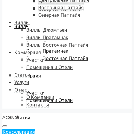
Центральная Паттайя
Восточная Паттайя
Восточная Паттайя
Северная Паттайя
Северная Паттайя
Виллы
Виллы
Виллы Джомтьен
Виллы Пратамнак
Виллы Джомтьен
Виллы Восточная Паттайя
Виллы Пратамнак
Коммерция
Виллы Восточная Паттайя
Участки
Помещения и Отели
Статьи
Коммерция
Услуги
О нас
Участки
О Компании
Помещения и Отели
Контакты
Account
Статьи
Консультация