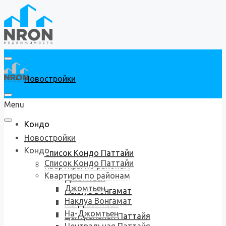
Новостройки
Menu
Кондо
Новостройки
Кондо
Список Кондо Паттайи
Список Кондо Паттайи
Квартиры по районам
Квартиры по районам
Джомтьен
Джомтьен
Наклуа Вонгамат
Наклуа Вонгамат
На-Джомтьен
На-Джомтьен
Центральная Паттайя