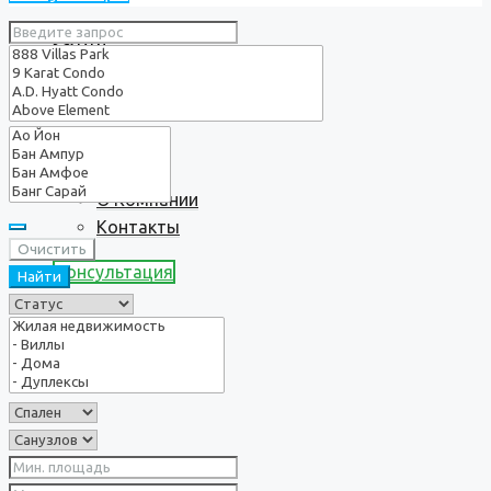
Услуги
О нас
О Компании
Контакты
Очистить
Консультация
Найти