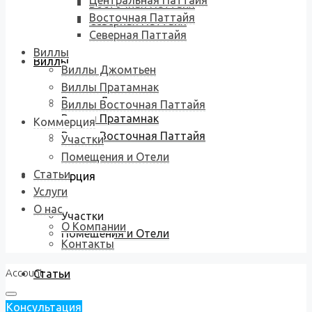
Центральная Паттайя
Восточная Паттайя
Восточная Паттайя
Северная Паттайя
Северная Паттайя
Виллы
Виллы
Виллы Джомтьен
Виллы Пратамнак
Виллы Джомтьен
Виллы Восточная Паттайя
Виллы Пратамнак
Коммерция
Виллы Восточная Паттайя
Участки
Помещения и Отели
Статьи
Коммерция
Услуги
О нас
Участки
О Компании
Помещения и Отели
Контакты
Account
Статьи
Консультация