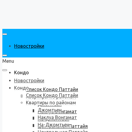
Новостройки
Menu
Кондо
Новостройки
Кондо
Список Кондо Паттайи
Список Кондо Паттайи
Квартиры по районам
Квартиры по районам
Джомтьен
Джомтьен
Наклуа Вонгамат
Наклуа Вонгамат
На-Джомтьен
На-Джомтьен
Центральная Паттайя