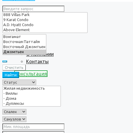
Услуги
О нас
О Компании
Контакты
Очистить
Консультация
Найти