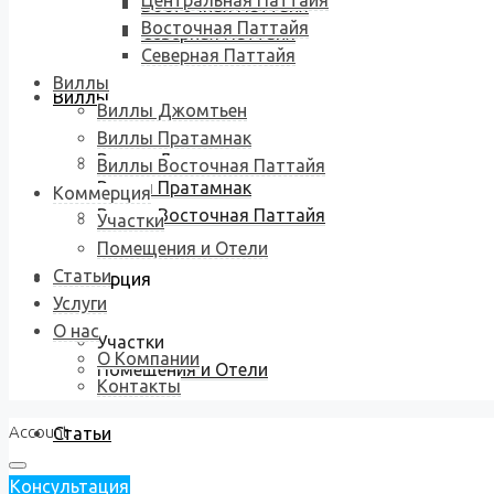
Центральная Паттайя
Восточная Паттайя
Восточная Паттайя
Северная Паттайя
Северная Паттайя
Виллы
Виллы
Виллы Джомтьен
Виллы Пратамнак
Виллы Джомтьен
Виллы Восточная Паттайя
Виллы Пратамнак
Коммерция
Виллы Восточная Паттайя
Участки
Помещения и Отели
Статьи
Коммерция
Услуги
О нас
Участки
О Компании
Помещения и Отели
Контакты
Account
Статьи
Консультация