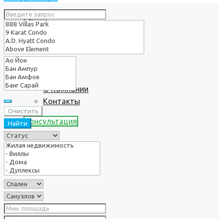
Услуги
О нас
О Компании
Контакты
Очистить
Консультация
Найти