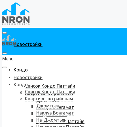
Новостройки
Menu
Кондо
Новостройки
Кондо
Список Кондо Паттайи
Список Кондо Паттайи
Квартиры по районам
Квартиры по районам
Джомтьен
Джомтьен
Наклуа Вонгамат
Наклуа Вонгамат
На-Джомтьен
На-Джомтьен
Центральная Паттайя