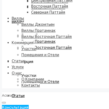
Центральная Паттайя
Восточная Паттайя
Восточная Паттайя
Северная Паттайя
Северная Паттайя
Виллы
Виллы
Виллы Джомтьен
Виллы Пратамнак
Виллы Джомтьен
Виллы Восточная Паттайя
Виллы Пратамнак
Коммерция
Виллы Восточная Паттайя
Участки
Помещения и Отели
Статьи
Коммерция
Услуги
О нас
Участки
О Компании
Помещения и Отели
Контакты
Account
Статьи
Консультация