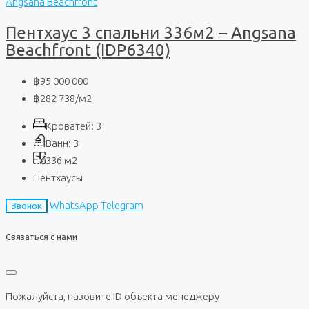
Angsana Beachfront
Пентхаус 3 спальни 336м2 – Angsana
Beachfront (IDP6340)
฿95 000 000
฿282 738
/м2
Кроватей:
3
Ванн:
3
336
м2
Пентхаусы
WhatsApp
Telegram
Звонок
Связаться с нами
Пожалуйста, назовите ID объекта менеджеру