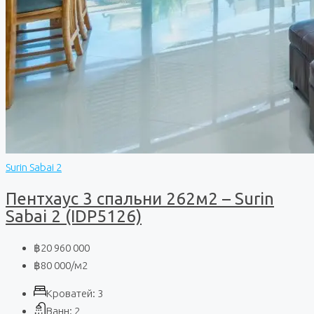
Surin Sabai 2
Пентхаус 3 спальни 262м2 – Surin
Sabai 2 (IDP5126)
฿20 960 000
฿80 000
/м2
Кроватей:
3
Ванн:
2