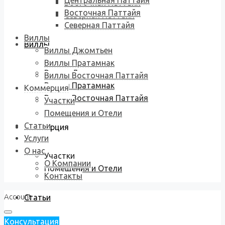
Центральная Паттайя
Восточная Паттайя
Восточная Паттайя
Северная Паттайя
Северная Паттайя
Виллы
Виллы
Виллы Джомтьен
Виллы Пратамнак
Виллы Джомтьен
Виллы Восточная Паттайя
Виллы Пратамнак
Коммерция
Виллы Восточная Паттайя
Участки
Помещения и Отели
Статьи
Коммерция
Услуги
О нас
Участки
О Компании
Помещения и Отели
Контакты
Account
Статьи
Консультация