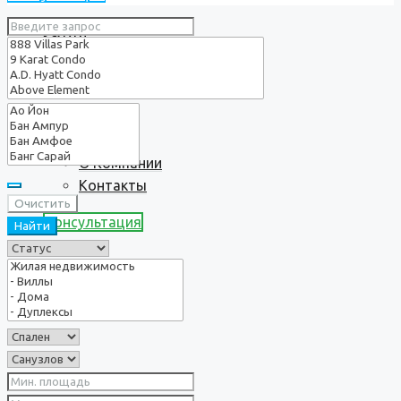
Услуги
О нас
О Компании
Контакты
Очистить
Консультация
Найти