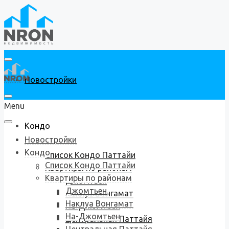
Новостройки
Menu
Кондо
Новостройки
Кондо
Список Кондо Паттайи
Список Кондо Паттайи
Квартиры по районам
Квартиры по районам
Джомтьен
Джомтьен
Наклуа Вонгамат
Наклуа Вонгамат
На-Джомтьен
На-Джомтьен
Центральная Паттайя