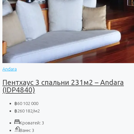
Andara
Пентхаус 3 спальни 231м2 – Andara
(IDP4840)
฿60 102 000
฿260 182
/м2
Кроватей:
3
Ванн:
3