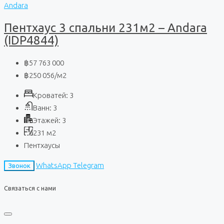
Andara
Пентхаус 3 спальни 231м2 – Andara
(IDP4844)
฿57 763 000
฿250 056
/м2
Кроватей:
3
Ванн:
3
Этажей:
3
231
м2
Пентхаусы
WhatsApp
Telegram
Звонок
Связаться с нами