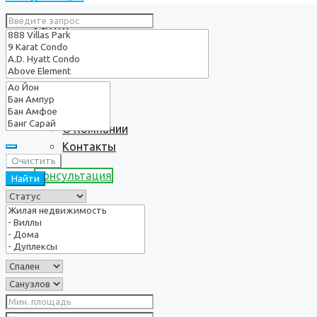
Услуги
О нас
О Компании
Контакты
Очистить
Консультация
Найти