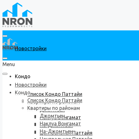
Новостройки
Menu
Кондо
Новостройки
Кондо
Список Кондо Паттайи
Список Кондо Паттайи
Квартиры по районам
Квартиры по районам
Джомтьен
Джомтьен
Наклуа Вонгамат
Наклуа Вонгамат
На-Джомтьен
На-Джомтьен
Центральная Паттайя