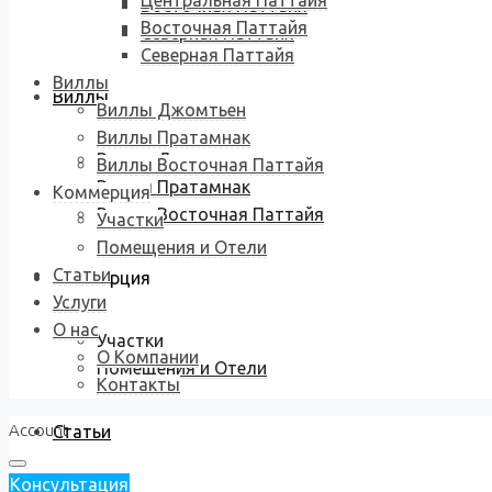
Центральная Паттайя
Восточная Паттайя
Восточная Паттайя
Северная Паттайя
Северная Паттайя
Виллы
Виллы
Виллы Джомтьен
Виллы Пратамнак
Виллы Джомтьен
Виллы Восточная Паттайя
Виллы Пратамнак
Коммерция
Виллы Восточная Паттайя
Участки
Помещения и Отели
Статьи
Коммерция
Услуги
О нас
Участки
О Компании
Помещения и Отели
Контакты
Account
Статьи
Консультация