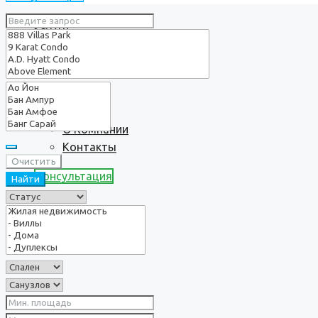
Услуги
О нас
О Компании
Контакты
Очистить
Консультация
Найти