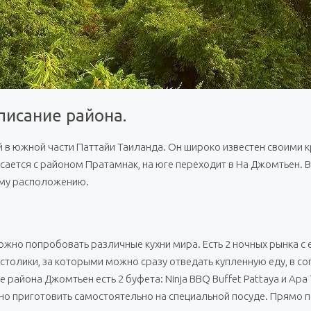
писание района.
й в южной части Паттайи Таиланда. Он широко известен своими
ется с районом Пратамнак, на юге переходит в На Джомтьен. В 
ому расположению.
жно попробовать различные кухни мира. Есть 2 ночных рынка с 
 столики, за которыми можно сразу отведать купленную еду, в с
 района Джомтьен есть 2 буфета: Ninja BBQ Buffet Pattaya и Apa T
ожно приготовить самостоятельно на специальной посуде. Прямо 