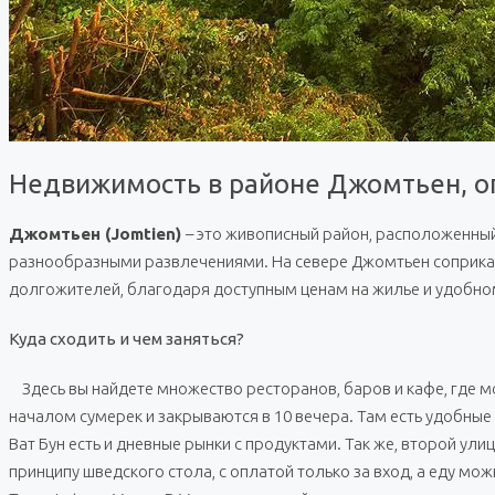
Недвижимость в районе Джомтьен, о
Джомтьен (Jomtien)
– это живописный район, расположенны
разнообразными развлечениями. На севере Джомтьен соприкаса
долгожителей, благодаря доступным ценам на жилье и удобн
Куда сходить и чем заняться?
Здесь вы найдете множество ресторанов, баров и кафе, где мо
началом сумерек и закрываются в 10 вечера. Там есть удобные
Ват Бун есть и дневные рынки с продуктами. Так же, второй улице
принципу шведского стола, с оплатой только за вход, а еду м