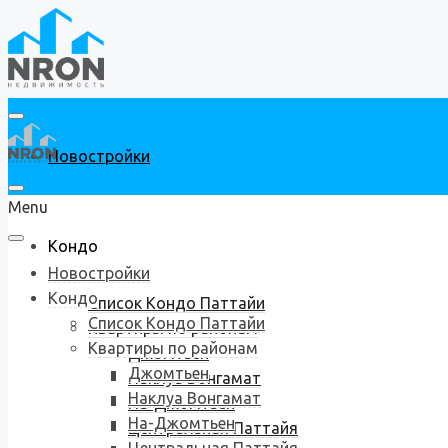
Новостройки
Menu
Кондо
Новостройки
Кондо
Список Кондо Паттайи
Список Кондо Паттайи
Квартиры по районам
Квартиры по районам
Джомтьен
Джомтьен
Наклуа Вонгамат
Наклуа Вонгамат
На-Джомтьен
На-Джомтьен
Центральная Паттайя