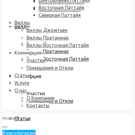
Центральная Паттайя
Восточная Паттайя
Восточная Паттайя
Северная Паттайя
Северная Паттайя
Виллы
Виллы
Виллы Джомтьен
Виллы Пратамнак
Виллы Джомтьен
Виллы Восточная Паттайя
Виллы Пратамнак
Коммерция
Виллы Восточная Паттайя
Участки
Помещения и Отели
Статьи
Коммерция
Услуги
О нас
Участки
О Компании
Помещения и Отели
Контакты
Account
Статьи
Консультация