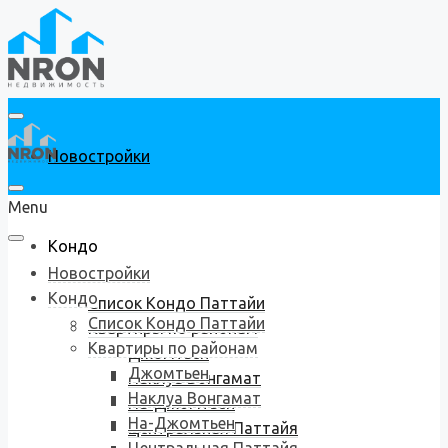
Новостройки
Menu
Кондо
Новостройки
Кондо
Список Кондо Паттайи
Список Кондо Паттайи
Квартиры по районам
Квартиры по районам
Джомтьен
Джомтьен
Наклуа Вонгамат
Наклуа Вонгамат
На-Джомтьен
На-Джомтьен
Центральная Паттайя