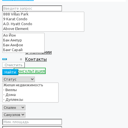
Услуги
О нас
О Компании
Контакты
Очистить
Консультация
Найти