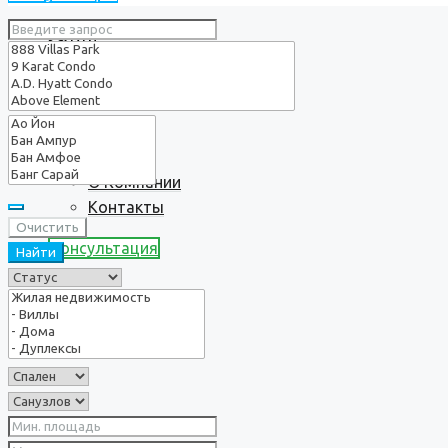
Услуги
О нас
О Компании
Контакты
Очистить
Консультация
Найти