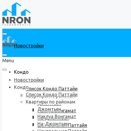
Новостройки
Menu
Кондо
Новостройки
Кондо
Список Кондо Паттайи
Список Кондо Паттайи
Квартиры по районам
Квартиры по районам
Джомтьен
Джомтьен
Наклуа Вонгамат
Наклуа Вонгамат
На-Джомтьен
На-Джомтьен
Центральная Паттайя