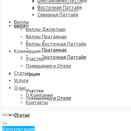
Центральная Паттайя
Восточная Паттайя
Восточная Паттайя
Северная Паттайя
Северная Паттайя
Виллы
Виллы
Виллы Джомтьен
Виллы Пратамнак
Виллы Джомтьен
Виллы Восточная Паттайя
Виллы Пратамнак
Коммерция
Виллы Восточная Паттайя
Участки
Помещения и Отели
Статьи
Коммерция
Услуги
О нас
Участки
О Компании
Помещения и Отели
Контакты
Account
Статьи
Консультация