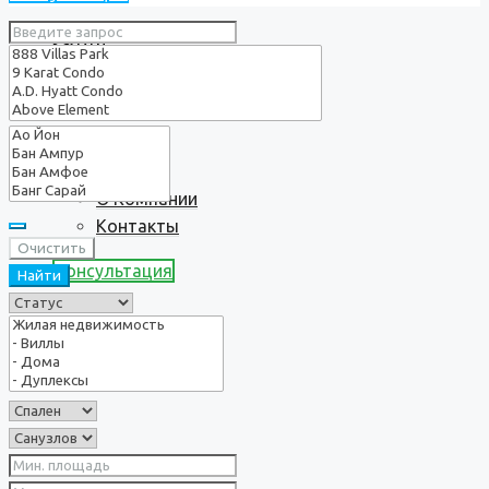
Услуги
О нас
О Компании
Контакты
Очистить
Консультация
Найти