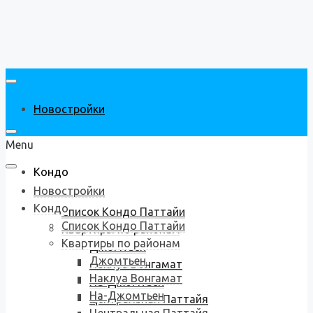
Новостройки
Menu
Кондо
Новостройки
Кондо
Список Кондо Паттайи
Список Кондо Паттайи
Квартиры по районам
Квартиры по районам
Джомтьен
Джомтьен
Наклуа Вонгамат
Наклуа Вонгамат
На-Джомтьен
На-Джомтьен
Центральная Паттайя