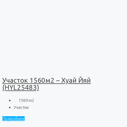
Участок 1560м2 – Хуай Йяй
(HYL25483)
1560
м2
Участки
Подробнее