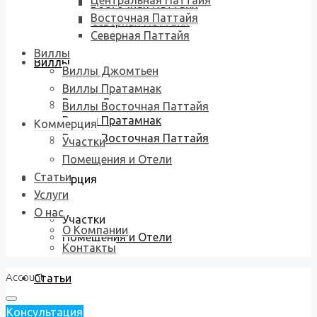
Центральная Паттайя
Восточная Паттайя
Восточная Паттайя
Северная Паттайя
Северная Паттайя
Виллы
Виллы
Виллы Джомтьен
Виллы Пратамнак
Виллы Джомтьен
Виллы Восточная Паттайя
Виллы Пратамнак
Коммерция
Виллы Восточная Паттайя
Участки
Помещения и Отели
Статьи
Коммерция
Услуги
О нас
Участки
О Компании
Помещения и Отели
Контакты
Account
Статьи
Консультация