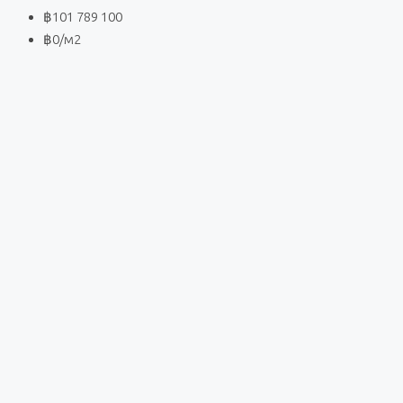
฿101 789 100
฿0
/м2