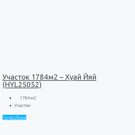
Участок 1784м2 – Хуай Йяй
(HYL25052)
1784
м2
Участки
Подробнее