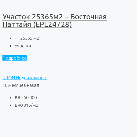
Участок 25365м2 – Восточная
Паттайя (EPL24728)
25365
м2
Участки
Подробнее
NRON Недвижимость
10 месяцев назад
฿8 560 000
฿40 816
/м2