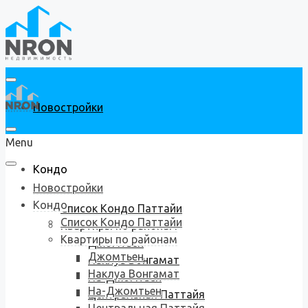
Новостройки
Menu
Кондо
Новостройки
Кондо
Список Кондо Паттайи
Список Кондо Паттайи
Квартиры по районам
Квартиры по районам
Джомтьен
Джомтьен
Наклуа Вонгамат
Наклуа Вонгамат
На-Джомтьен
На-Джомтьен
Центральная Паттайя