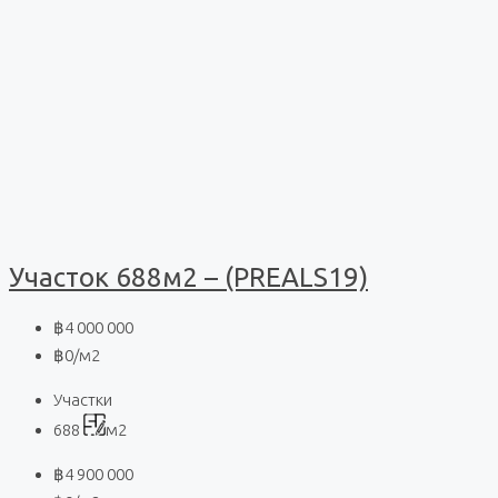
Участок 688м2 – (PREALS19)
฿4 000 000
฿0
/м2
Участки
688
м2
฿4 900 000