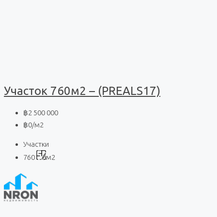
Участок 760м2 – (PREALS17)
฿2 500 000
฿0
/м2
Участки
760
м2