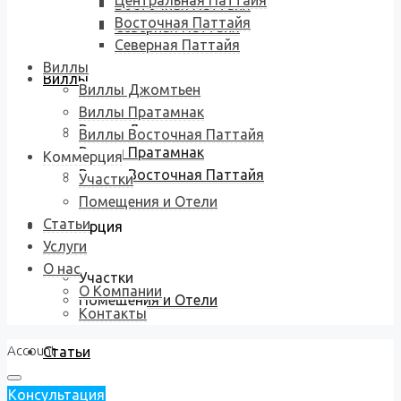
Центральная Паттайя
Восточная Паттайя
Восточная Паттайя
Северная Паттайя
Северная Паттайя
Виллы
Виллы
Виллы Джомтьен
Виллы Пратамнак
Виллы Джомтьен
Виллы Восточная Паттайя
Виллы Пратамнак
Коммерция
Виллы Восточная Паттайя
Участки
Помещения и Отели
Статьи
Коммерция
Услуги
О нас
Участки
О Компании
Помещения и Отели
Контакты
Account
Статьи
Консультация