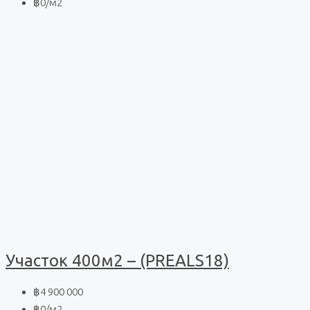
฿0
/м2
Участок 400м2 – (PREALS18)
฿4 900 000
฿0
/м2