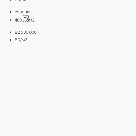
Участки
400
м2
฿2 500 000
฿0
/м2