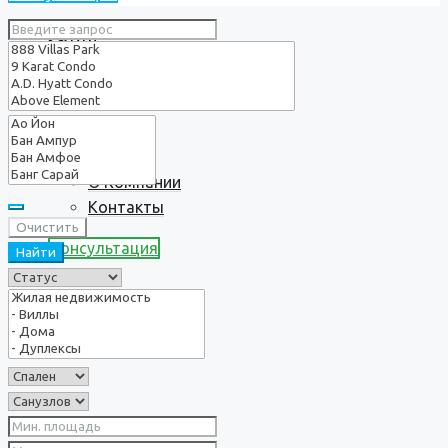
Услуги
О нас
О Компании
Контакты
Очистить
Консультация
Найти