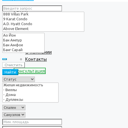
Услуги
О нас
О Компании
Контакты
Очистить
Консультация
Найти