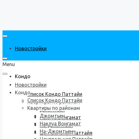
Новостройки
Menu
Кондо
Новостройки
Кондо
Список Кондо Паттайи
Список Кондо Паттайи
Квартиры по районам
Квартиры по районам
Джомтьен
Джомтьен
Наклуа Вонгамат
Наклуа Вонгамат
На-Джомтьен
На-Джомтьен
Центральная Паттайя