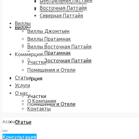
Центральная Паттайя
Восточная Паттайя
Восточная Паттайя
Северная Паттайя
Северная Паттайя
Виллы
Виллы
Виллы Джомтьен
Виллы Пратамнак
Виллы Джомтьен
Виллы Восточная Паттайя
Виллы Пратамнак
Коммерция
Виллы Восточная Паттайя
Участки
Помещения и Отели
Статьи
Коммерция
Услуги
О нас
Участки
О Компании
Помещения и Отели
Контакты
Account
Статьи
Консультация