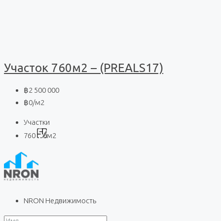
Участок 760м2 – (PREALS17)
฿2 500 000
฿0
/м2
Участки
760
м2
NRON Недвижимость