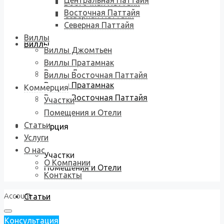
Центральная Паттайя
Восточная Паттайя
Восточная Паттайя
Северная Паттайя
Северная Паттайя
Виллы
Виллы
Виллы Джомтьен
Виллы Пратамнак
Виллы Джомтьен
Виллы Восточная Паттайя
Виллы Пратамнак
Коммерция
Виллы Восточная Паттайя
Участки
Помещения и Отели
Статьи
Коммерция
Услуги
О нас
Участки
О Компании
Помещения и Отели
Контакты
Account
Статьи
Консультация