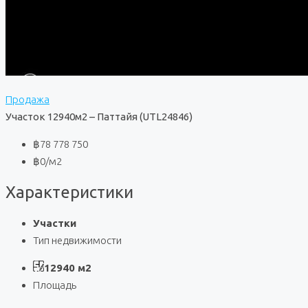
Продажа
Участок 12940м2 – Паттайя (UTL24846)
฿78 778 750
฿0
/м2
Характеристики
Участки
Тип недвижимости
12940 м2
Площадь