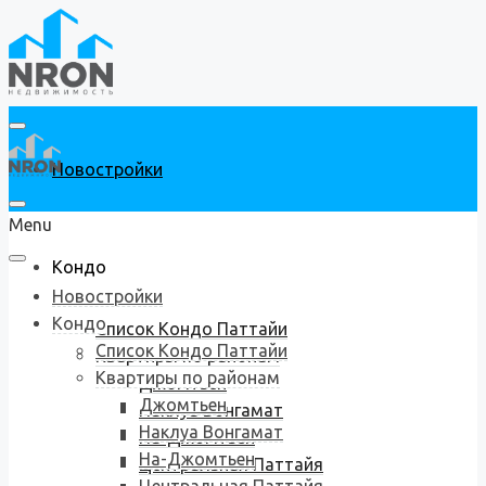
Новостройки
Menu
Кондо
Новостройки
Кондо
Список Кондо Паттайи
Список Кондо Паттайи
Квартиры по районам
Квартиры по районам
Джомтьен
Джомтьен
Наклуа Вонгамат
Наклуа Вонгамат
На-Джомтьен
На-Джомтьен
Центральная Паттайя