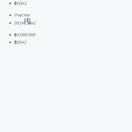
฿0
/м2
Участки
2824
м2
฿4 000 000
฿0
/м2