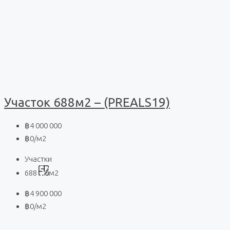
Участок 688м2 – (PREALS19)
฿4 000 000
฿0
/м2
Участки
688
м2
฿4 900 000
฿0
/м2