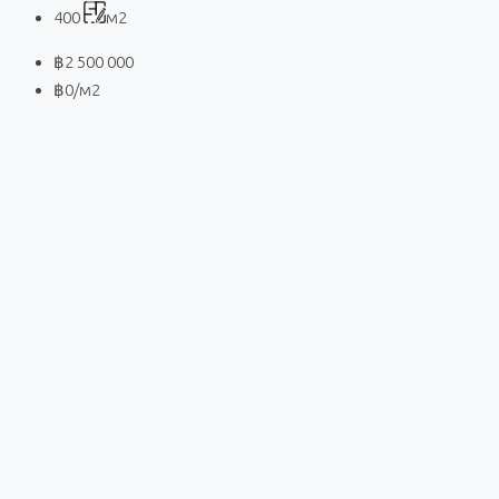
400
м2
฿2 500 000
฿0
/м2