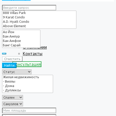
Услуги
О нас
О Компании
Контакты
Очистить
Консультация
Найти