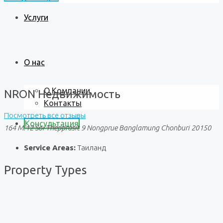
Услуги
О нас
О Компании
NRON Недвижимость
Контакты
Посмотреть все отзывы
Консультация
164 M.12 Soi Thepprasit 9 Nongprue Banglamung Chonburi 20150
Service Areas:
Таиланд
Property
Types