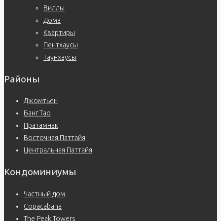
Виллы
Дома
Квартиры
Пентхаусы
Таунхаусы
Районы
Джомтьен
Банг Тао
Пратамнак
Восточная Паттайя
Центральная Паттайя
Кондоминиумы
Частный дом
Copacabana
The Peak Towers