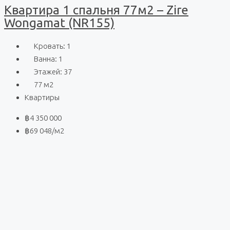
Квартира 1 спальня 77м2 – Zire
Wongamat (NR155)
Кровать:
1
Ванна:
1
Этажей:
37
77
м2
Квартиры
฿4 350 000
฿69 048
/м2