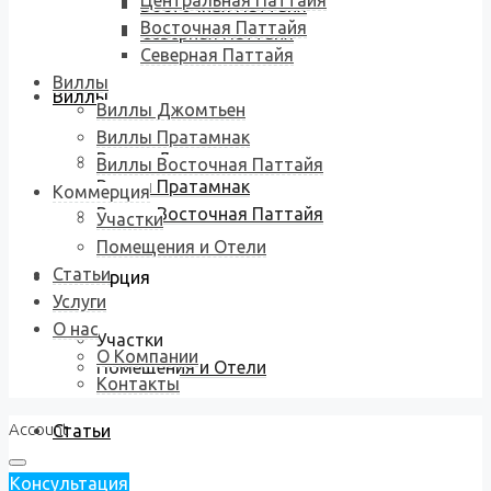
Центральная Паттайя
Восточная Паттайя
Восточная Паттайя
Северная Паттайя
Северная Паттайя
Виллы
Виллы
Виллы Джомтьен
Виллы Пратамнак
Виллы Джомтьен
Виллы Восточная Паттайя
Виллы Пратамнак
Коммерция
Виллы Восточная Паттайя
Участки
Помещения и Отели
Статьи
Коммерция
Услуги
О нас
Участки
О Компании
Помещения и Отели
Контакты
Account
Статьи
Консультация