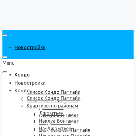
Новостройки
Menu
Кондо
Новостройки
Кондо
Список Кондо Паттайи
Список Кондо Паттайи
Квартиры по районам
Квартиры по районам
Джомтьен
Джомтьен
Наклуа Вонгамат
Наклуа Вонгамат
На-Джомтьен
На-Джомтьен
Центральная Паттайя