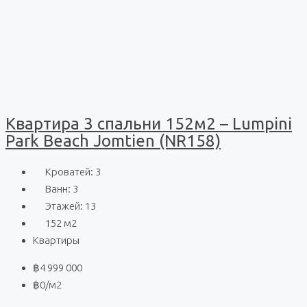
Квартира 3 спальни 152м2 – Lumpini
Park Beach Jomtien (NR158)
Кроватей:
3
Ванн:
3
Этажей:
13
152
м2
Квартиры
฿4 999 000
฿0
/м2