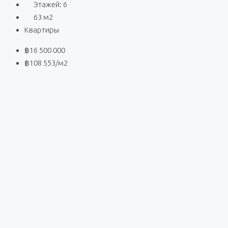
Этажей:
6
63
м2
Квартиры
฿16 500 000
฿108 553
/м2