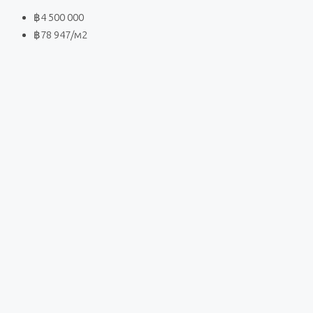
฿4 500 000
฿78 947
/м2