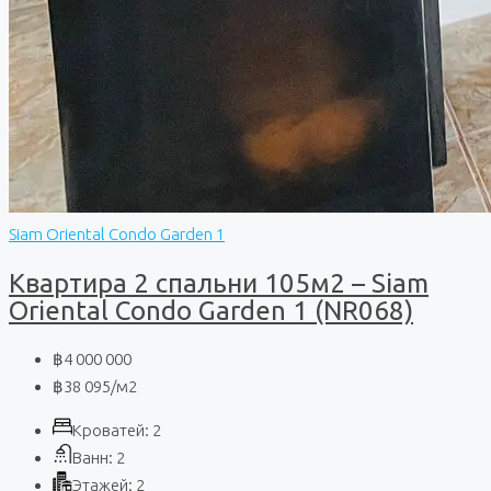
Siam Oriental Condo Garden 1
Квартира 2 спальни 105м2 – Siam
Oriental Condo Garden 1 (NR068)
฿4 000 000
฿38 095
/м2
Кроватей:
2
Ванн:
2
Этажей:
2