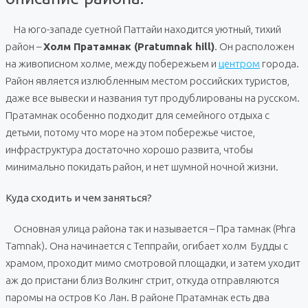
На юго-западе суетной Паттайи находится уютный, тихий
район –
Холм Пратамнак (Pratumnak hill)
. Он расположен
на живописном холме, между побережьем и
центром
города.
Район является излюбленным местом российских туристов,
даже все вывески и названия тут продублированы на русском.
Пратамнак особенно подходит для семейного отдыха с
детьми, потому что море на этом побережье чистое,
инфраструктура достаточно хорошо развита, чтобы
минимально покидать район, и нет шумной ночной жизни.
Куда сходить и чем заняться?
Основная улица района так и называется – Пра тамнак (Phra
Tamnak). Она начинается с Теппрайи, огибает холм Будды с
храмом, проходит мимо смотровой площадки, и затем уходит
аж до пристани близ Волкинг стрит, откуда отправляются
паромы на остров Ко Лан. В районе Пратамнак есть два