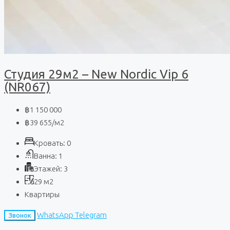
Студия 29м2 – New Nordic Vip 6
(NR067)
฿1 150 000
฿39 655
/м2
Кровать:
0
Ванна:
1
Этажей:
3
29
м2
Квартиры
WhatsApp
Telegram
Звонок