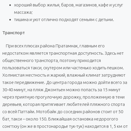
хороший выбор жилья, баров, магазинов, кафе и услуг
массажа;
тишина и уют отлично подходят семьям с детьми.
Транспорт
При всех плюсах района Пратамнак, главным его
недостатком является транспортная доступность. Здесь нет
общественного транспорта, поэтому приходится
пользоваться такси, скутером или частенько ходить пешком.
Холмистая местность и жаркий, влажный климат затрудняют
такое передвижение. До центра города можно дойти всего за
30-40 минут, на пляж Джомтьен можно попасть за 15 минут
через приятную прогулочную дорожку, проложенную в тени
деревьев, которая притягивает любителей пляжного спорта
со всей Паттайи. Мотобайк до соседних районов стоит от 50
бат, такси – около 150. Ближайшая остановка недорогого
сонгтхэу (он же в простонародье тук-тук) находится в 1, 5 км от