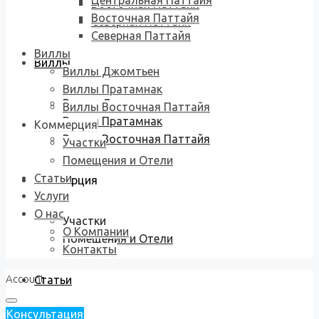
Центральная Паттайя
Восточная Паттайя
Восточная Паттайя
Северная Паттайя
Северная Паттайя
Виллы
Виллы
Виллы Джомтьен
Виллы Пратамнак
Виллы Джомтьен
Виллы Восточная Паттайя
Виллы Пратамнак
Коммерция
Виллы Восточная Паттайя
Участки
Помещения и Отели
Статьи
Коммерция
Услуги
О нас
Участки
О Компании
Помещения и Отели
Контакты
Account
Статьи
Консультация