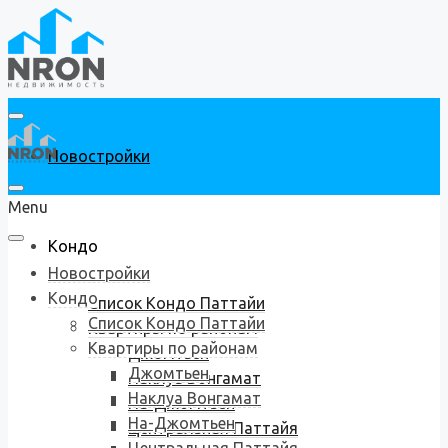
Новостройки
Menu
Кондо
Новостройки
Кондо
Список Кондо Паттайи
Список Кондо Паттайи
Квартиры по районам
Квартиры по районам
Джомтьен
Джомтьен
Наклуа Вонгамат
Наклуа Вонгамат
На-Джомтьен
На-Джомтьен
Центральная Паттайя