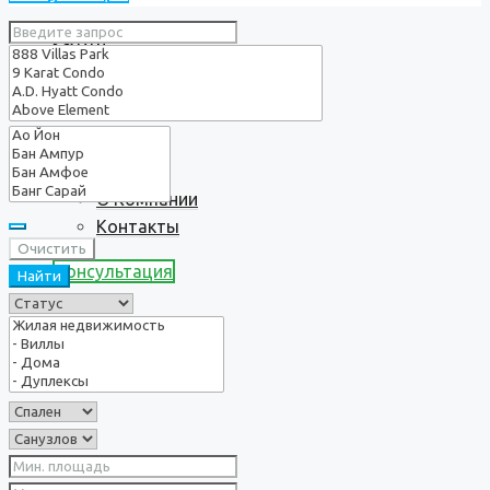
Услуги
О нас
О Компании
Контакты
Очистить
Консультация
Найти