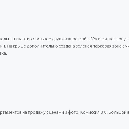
дельцев квартир стильное двухэтажное фойе, SPA и фитнес-зону 
азин. На крыше дополнительно создана зеленая парковая зона с 
вка.
артаментов на продажу с ценами и фото. Комиссия 0%. Большой 