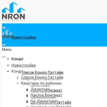
Новостройки
Menu
Кондо
Новостройки
Кондо
Список Кондо Паттайи
Список Кондо Паттайи
Квартиры по районам
Квартиры по районам
Джомтьен
Джомтьен
Наклуа Вонгамат
Наклуа Вонгамат
На-Джомтьен
На-Джомтьен
Центральная Паттайя