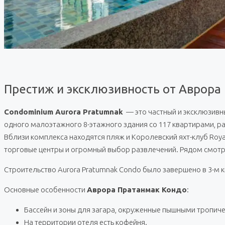
Престиж и эксклюзивность от Аврора
Condominium Aurora Pratumnak
— это частный и эксклюзивны
одного малоэтажного 8-этажного здания со 117 квартирами, ра
Вблизи комплекса находятся пляж и Королевский яхт-клуб Royal
торговые центры и огромный выбор развлечений. Рядом смотро
Строительство Aurora Pratumnak Condo было завершено в 3-м к
Основные особенности
Аврора Пратанмак Кондо
:
Бассейн и зоны для загара, окруженные пышными тропич
На территории отеля есть кофейня.