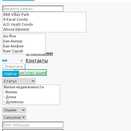
Услуги
О нас
О Компании
Контакты
Очистить
Консультация
Найти