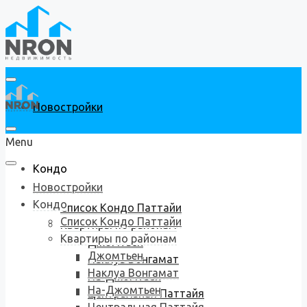
Новостройки
Menu
Кондо
Новостройки
Кондо
Список Кондо Паттайи
Список Кондо Паттайи
Квартиры по районам
Квартиры по районам
Джомтьен
Джомтьен
Наклуа Вонгамат
Наклуа Вонгамат
На-Джомтьен
На-Джомтьен
Центральная Паттайя