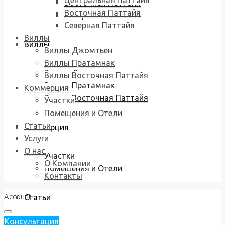
Центральная Паттайя
Восточная Паттайя
Восточная Паттайя
Северная Паттайя
Северная Паттайя
Виллы
Виллы
Виллы Джомтьен
Виллы Пратамнак
Виллы Джомтьен
Виллы Восточная Паттайя
Виллы Пратамнак
Коммерция
Виллы Восточная Паттайя
Участки
Помещения и Отели
Статьи
Коммерция
Услуги
О нас
Участки
О Компании
Помещения и Отели
Контакты
Account
Статьи
Консультация