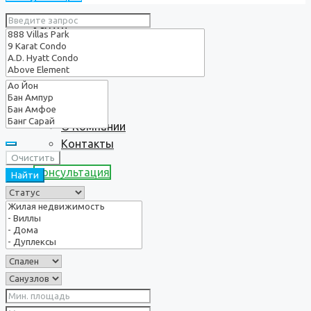
Услуги
О нас
О Компании
Контакты
Очистить
Консультация
Найти