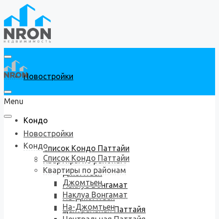
Новостройки
Menu
Кондо
Новостройки
Кондо
Список Кондо Паттайи
Список Кондо Паттайи
Квартиры по районам
Квартиры по районам
Джомтьен
Джомтьен
Наклуа Вонгамат
Наклуа Вонгамат
На-Джомтьен
На-Джомтьен
Центральная Паттайя