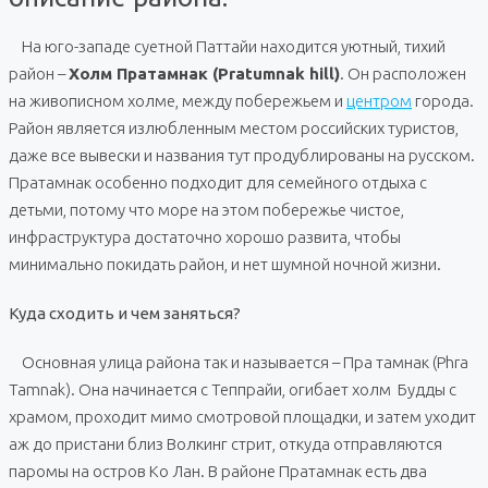
На юго-западе суетной Паттайи находится уютный, тихий
район –
Холм Пратамнак (Pratumnak hill)
. Он расположен
на живописном холме, между побережьем и
центром
города.
Район является излюбленным местом российских туристов,
даже все вывески и названия тут продублированы на русском.
Пратамнак особенно подходит для семейного отдыха с
детьми, потому что море на этом побережье чистое,
инфраструктура достаточно хорошо развита, чтобы
минимально покидать район, и нет шумной ночной жизни.
Куда сходить и чем заняться?
Основная улица района так и называется – Пра тамнак (Phra
Tamnak). Она начинается с Теппрайи, огибает холм Будды с
храмом, проходит мимо смотровой площадки, и затем уходит
аж до пристани близ Волкинг стрит, откуда отправляются
паромы на остров Ко Лан. В районе Пратамнак есть два