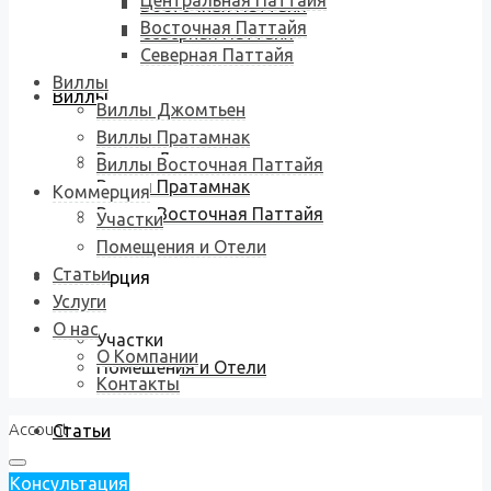
Центральная Паттайя
Восточная Паттайя
Восточная Паттайя
Северная Паттайя
Северная Паттайя
Виллы
Виллы
Виллы Джомтьен
Виллы Пратамнак
Виллы Джомтьен
Виллы Восточная Паттайя
Виллы Пратамнак
Коммерция
Виллы Восточная Паттайя
Участки
Помещения и Отели
Статьи
Коммерция
Услуги
О нас
Участки
О Компании
Помещения и Отели
Контакты
Account
Статьи
Консультация