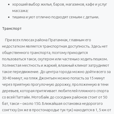
хороший выбор жилья, баров, магазинов, кафе и услуг
массажа;
тишина и уют отлично подходят семьям с детьми.
Транспорт
При всех плюсах района Пратамнак, главным его
недостатком является транспортная доступность. Здесь нет
общественного транспорта, поэтому приходится
пользоваться такси, скутером или частенько ходить пешком.
Холмистая местность и жаркий, влажный климат затрудняют
такое передвижение. До центра города можно дойти всего за
30-40 минут, на пляж Джомтьен можно попасть за 15 минут
через приятную прогулочную дорожку, проложенную в тени
деревьев, которая притягивает любителей пляжного спорта
со всей Паттайи. Мотобайк до соседних районов стоит от 50
бат, такси – около 150. Ближайшая остановка недорогого
сонгтхэу (он же в простонародье тук-тук) находится в 1, 5 км от