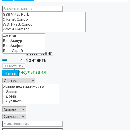
Услуги
О нас
О Компании
Контакты
Очистить
Консультация
Найти