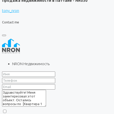
Продажа недвижимости в Паттайе - NR030
tony_nron
Contact me
NRON Недвижимость