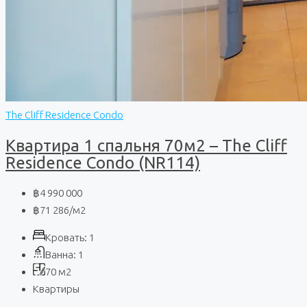
The Cliff Residence Condo
Квартира 1 спальня 70м2 – The Cliff
Residence Condo (NR114)
฿4 990 000
฿71 286
/м2
Кровать:
1
Ванна:
1
70
м2
Квартиры