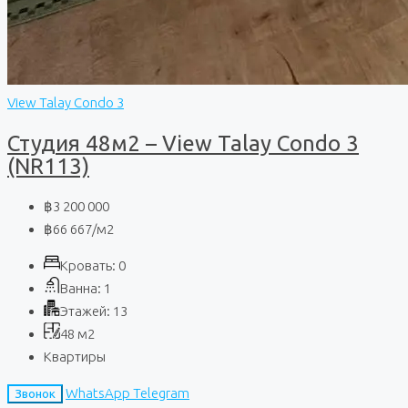
View Talay Condo 3
Студия 48м2 – View Talay Condo 3
(NR113)
฿3 200 000
฿66 667
/м2
Кровать:
0
Ванна:
1
Этажей:
13
48
м2
Квартиры
WhatsApp
Telegram
Звонок