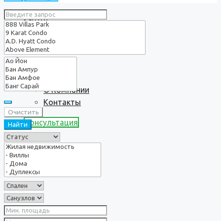
Услуги
О нас
О Компании
Контакты
Очистить
Консультация
Найти