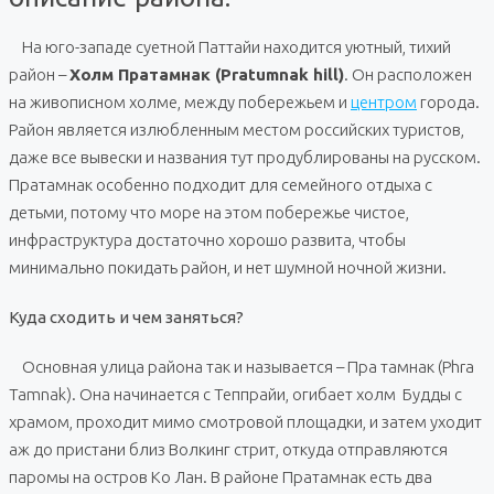
На юго-западе суетной Паттайи находится уютный, тихий
район –
Холм Пратамнак (Pratumnak hill)
. Он расположен
на живописном холме, между побережьем и
центром
города.
Район является излюбленным местом российских туристов,
даже все вывески и названия тут продублированы на русском.
Пратамнак особенно подходит для семейного отдыха с
детьми, потому что море на этом побережье чистое,
инфраструктура достаточно хорошо развита, чтобы
минимально покидать район, и нет шумной ночной жизни.
Куда сходить и чем заняться?
Основная улица района так и называется – Пра тамнак (Phra
Tamnak). Она начинается с Теппрайи, огибает холм Будды с
храмом, проходит мимо смотровой площадки, и затем уходит
аж до пристани близ Волкинг стрит, откуда отправляются
паромы на остров Ко Лан. В районе Пратамнак есть два