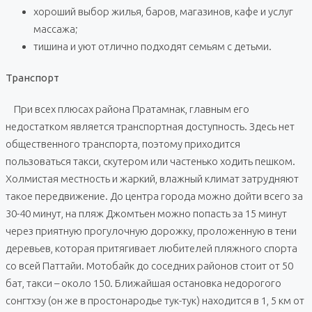
хороший выбор жилья, баров, магазинов, кафе и услуг
массажа;
тишина и уют отлично подходят семьям с детьми.
Транспорт
При всех плюсах района Пратамнак, главным его
недостатком является транспортная доступность. Здесь нет
общественного транспорта, поэтому приходится
пользоваться такси, скутером или частенько ходить пешком.
Холмистая местность и жаркий, влажный климат затрудняют
такое передвижение. До центра города можно дойти всего за
30-40 минут, на пляж Джомтьен можно попасть за 15 минут
через приятную прогулочную дорожку, проложенную в тени
деревьев, которая притягивает любителей пляжного спорта
со всей Паттайи. Мотобайк до соседних районов стоит от 50
бат, такси – около 150. Ближайшая остановка недорогого
сонгтхэу (он же в простонародье тук-тук) находится в 1, 5 км от