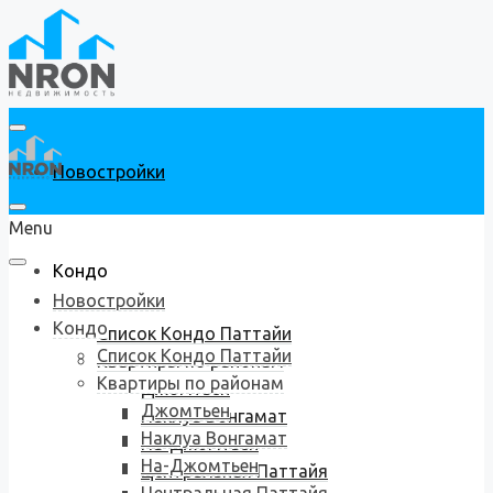
Новостройки
Menu
Кондо
Новостройки
Кондо
Список Кондо Паттайи
Список Кондо Паттайи
Квартиры по районам
Квартиры по районам
Джомтьен
Джомтьен
Наклуа Вонгамат
Наклуа Вонгамат
На-Джомтьен
На-Джомтьен
Центральная Паттайя