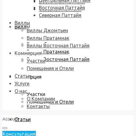
Центральная Паттайя
Восточная Паттайя
Восточная Паттайя
Северная Паттайя
Северная Паттайя
Виллы
Виллы
Виллы Джомтьен
Виллы Пратамнак
Виллы Джомтьен
Виллы Восточная Паттайя
Виллы Пратамнак
Коммерция
Виллы Восточная Паттайя
Участки
Помещения и Отели
Статьи
Коммерция
Услуги
О нас
Участки
О Компании
Помещения и Отели
Контакты
Account
Статьи
Консультация