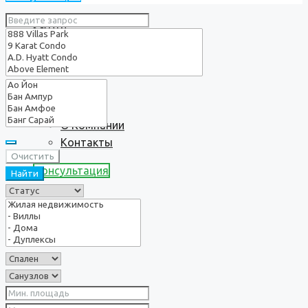
Услуги
О нас
О Компании
Контакты
Очистить
Консультация
Найти