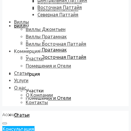
Центральная Паттайя
Восточная Паттайя
Восточная Паттайя
Северная Паттайя
Северная Паттайя
Виллы
Виллы
Виллы Джомтьен
Виллы Пратамнак
Виллы Джомтьен
Виллы Восточная Паттайя
Виллы Пратамнак
Коммерция
Виллы Восточная Паттайя
Участки
Помещения и Отели
Статьи
Коммерция
Услуги
О нас
Участки
О Компании
Помещения и Отели
Контакты
Account
Статьи
Консультация