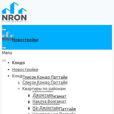
Новостройки
Menu
Кондо
Новостройки
Кондо
Список Кондо Паттайи
Список Кондо Паттайи
Квартиры по районам
Квартиры по районам
Джомтьен
Джомтьен
Наклуа Вонгамат
Наклуа Вонгамат
На-Джомтьен
На-Джомтьен
Центральная Паттайя