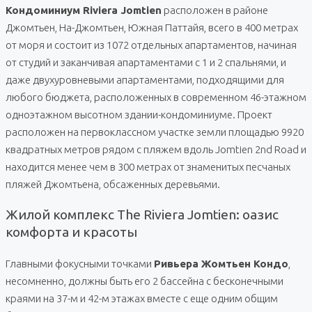
Кондоминиум Riviera Jomtien
расположен в районе
Джомтьен, На-Джомтьен, Южная Паттайя, всего в 400 метрах
от моря и состоит из 1072 отдельных апартаментов, начиная
от студий и заканчивая апартаментами с 1 и 2 спальнями, и
даже двухуровневыми апартаментами, подходящими для
любого бюджета, расположенных в современном 46-этажном
одноэтажном высотном здании-кондоминиуме. Проект
расположен на первоклассном участке земли площадью 9920
квадратных метров рядом с пляжем вдоль Jomtien 2nd Road и
находится менее чем в 300 метрах от знаменитых песчаных
пляжей Джомтьена, обсаженных деревьями.
Жилой комплекс The Riviera Jomtien: оазис
комфорта и красоты
Главными фокусными точками
Ривьера Жомтьен Кондо
,
несомненно, должны быть его 2 бассейна с бесконечными
краями на 37-м и 42-м этажах вместе с еще одним общим