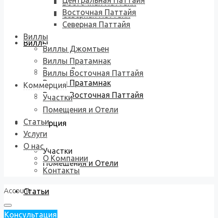
Центральная Паттайя
Восточная Паттайя
Восточная Паттайя
Северная Паттайя
Северная Паттайя
Виллы
Виллы
Виллы Джомтьен
Виллы Пратамнак
Виллы Джомтьен
Виллы Восточная Паттайя
Виллы Пратамнак
Коммерция
Виллы Восточная Паттайя
Участки
Помещения и Отели
Статьи
Коммерция
Услуги
О нас
Участки
О Компании
Помещения и Отели
Контакты
Account
Статьи
Консультация