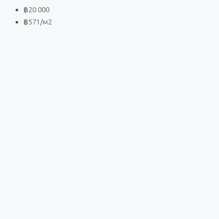
฿20 000
฿571
/м2