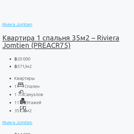
Riviera Jomtien
Квартира 1 спальня 35м2 – Riviera
Jomtien (PREACR75)
฿20 000
฿571
/м2
Квартиры
1
Спален
1
Санузлов
11
Этажей
35
м2
Riviera Jomtien