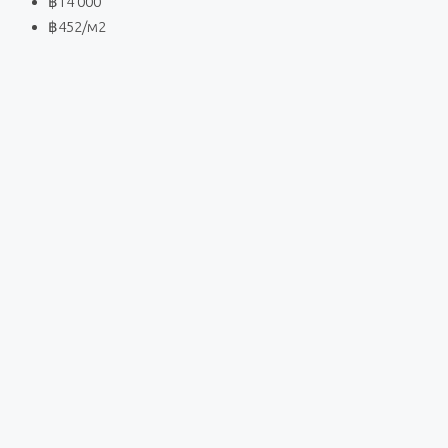
฿14 000
฿452
/м2