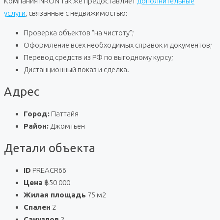
Компания NRON так же предоставляет
дополнительные
услуги
, связанные с недвижимостью:
Проверка объектов “на чистоту”;
Оформление всех необходимых справок и документов;
Перевод средств из РФ по выгодному курсу;
Дистанционный показ и сделка.
Адрес
Город:
Паттайя
Район:
Джомтьен
Детали объекта
ID
PREACR66
Цена
฿50 000
Жилая площадь
75 м2
Спален
2
Санузлов
2