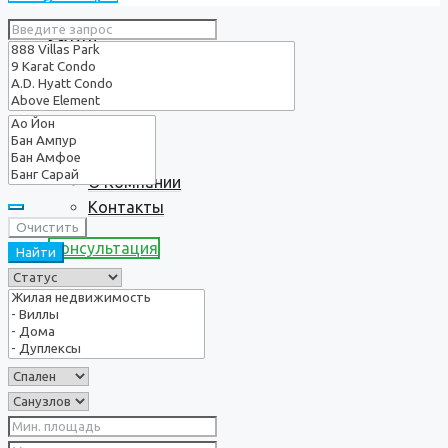
Услуги
О нас
О Компании
Контакты
Очистить
Консультация
Найти