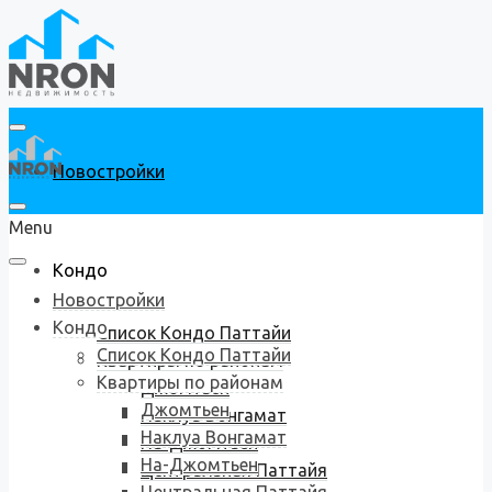
Новостройки
Menu
Кондо
Новостройки
Кондо
Список Кондо Паттайи
Список Кондо Паттайи
Квартиры по районам
Квартиры по районам
Джомтьен
Джомтьен
Наклуа Вонгамат
Наклуа Вонгамат
На-Джомтьен
На-Джомтьен
Центральная Паттайя