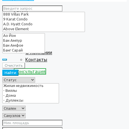
Услуги
О нас
О Компании
Контакты
Очистить
Консультация
Найти