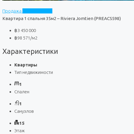
Продажа
Riviera Jomtien
Квартира 1 спальня 35м2 – Riviera Jomtien (PREACS598)
฿3 450 000
฿98 571
/м2
Характеристики
Квартиры
Тип недвижимости
1
Спален
1
Санузлов
15
Этаж