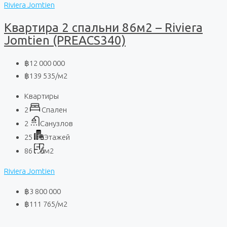
Riviera Jomtien
Квартира 2 спальни 86м2 – Riviera
Jomtien (PREACS340)
฿12 000 000
฿139 535
/м2
Квартиры
2
Спален
2
Санузлов
25
Этажей
86
м2
Riviera Jomtien
฿3 800 000
฿111 765
/м2