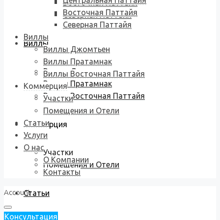
Центральная Паттайя
Восточная Паттайя
Восточная Паттайя
Северная Паттайя
Северная Паттайя
Виллы
Виллы
Виллы Джомтьен
Виллы Пратамнак
Виллы Джомтьен
Виллы Восточная Паттайя
Виллы Пратамнак
Коммерция
Виллы Восточная Паттайя
Участки
Помещения и Отели
Статьи
Коммерция
Услуги
О нас
Участки
О Компании
Помещения и Отели
Контакты
Account
Статьи
Консультация