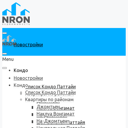
Новостройки
Menu
Кондо
Новостройки
Кондо
Список Кондо Паттайи
Список Кондо Паттайи
Квартиры по районам
Квартиры по районам
Джомтьен
Джомтьен
Наклуа Вонгамат
Наклуа Вонгамат
На-Джомтьен
На-Джомтьен
Центральная Паттайя