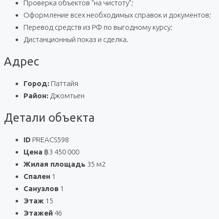
Проверка объектов “на чистоту”;
Оформление всех необходимых справок и документов;
Перевод средств из РФ по выгодному курсу;
Дистанционный показ и сделка.
Адрес
Город:
Паттайя
Район:
Джомтьен
Детали объекта
ID
PREACS598
Цена
฿3 450 000
Жилая площадь
35 м2
Спален
1
Санузлов
1
Этаж
15
Этажей
46