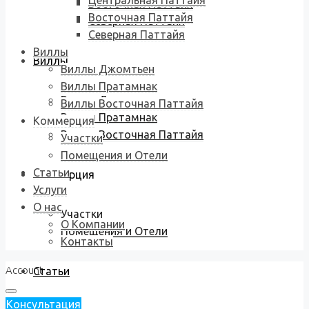
Центральная Паттайя
Восточная Паттайя
Восточная Паттайя
Северная Паттайя
Северная Паттайя
Виллы
Виллы
Виллы Джомтьен
Виллы Пратамнак
Виллы Джомтьен
Виллы Восточная Паттайя
Виллы Пратамнак
Коммерция
Виллы Восточная Паттайя
Участки
Помещения и Отели
Статьи
Коммерция
Услуги
О нас
Участки
О Компании
Помещения и Отели
Контакты
Account
Статьи
Консультация