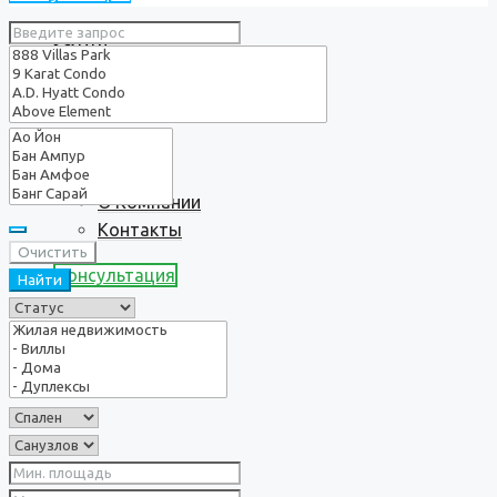
Услуги
О нас
О Компании
Контакты
Очистить
Консультация
Найти