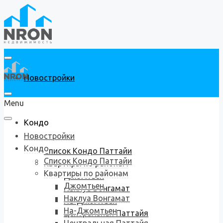
Новостройки
Menu
Кондо
Новостройки
Кондо
Список Кондо Паттайи
Список Кондо Паттайи
Квартиры по районам
Квартиры по районам
Джомтьен
Джомтьен
Наклуа Вонгамат
Наклуа Вонгамат
На-Джомтьен
На-Джомтьен
Центральная Паттайя