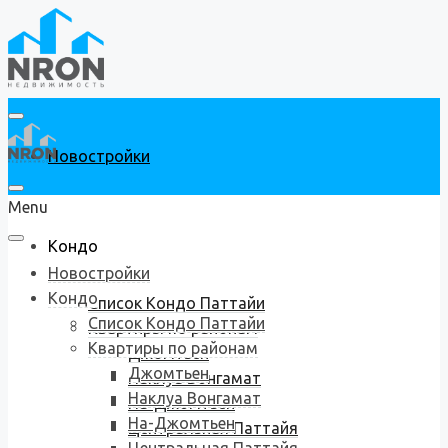
Новостройки
Menu
Кондо
Новостройки
Кондо
Список Кондо Паттайи
Список Кондо Паттайи
Квартиры по районам
Квартиры по районам
Джомтьен
Джомтьен
Наклуа Вонгамат
Наклуа Вонгамат
На-Джомтьен
На-Джомтьен
Центральная Паттайя