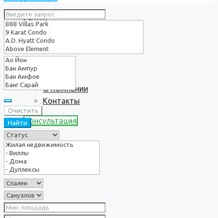
Услуги
О нас
О Компании
Контакты
Очистить
Консультация
Найти