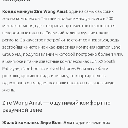
Кондоминиум Zire Wong Amat
один из самых высоких
жилых комплексов Паттайи в районе Наклуа, всего в 200
метрах от моря, где с террас апартаментов открываются
невероятные виды на Сиамский залив и лучшие пляжи
региона. За качество постройки не стоит сомневаться, ведь
застройщик никто иной как известная компания Raimon Land
Group PLC, под управлением которой построено более 14 ЖК
в Бангкоке и такие известные комплексы как «UNIXX South
Pattaya», «Northpoint» и «Northshore». Если вы любите
роскошь, красивые виды и тишину, то квартира здесь
однозначно оправдает все ваши надежды на счастливую
жизнь.
Zire Wong Amat — ощутимый комфорт по
разумной цене
Жилой комплекс Зире Вонг Амат
один из немногих