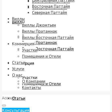
Центральная Паттайя
Восточная Паттайя
Восточная Паттайя
Северная Паттайя
Северная Паттайя
Виллы
Виллы
Виллы Джомтьен
Виллы Пратамнак
Виллы Джомтьен
Виллы Восточная Паттайя
Виллы Пратамнак
Коммерция
Виллы Восточная Паттайя
Участки
Помещения и Отели
Статьи
Коммерция
Услуги
О нас
Участки
О Компании
Помещения и Отели
Контакты
Account
Статьи
Консультация