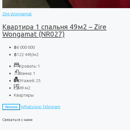
Zire Wongamat
Квартира 1 спальня 49м2 – Zire
Wongamat (NR027)
฿6 000 000
฿122 449
/м2
Кровать:
1
Ванна:
1
Этажей:
25
49
м2
Квартиры
WhatsApp
Telegram
Звонок
Связаться с нами