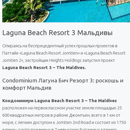
Laguna Beach Resort 3 Мальдивы
Опираясь на беспрецедентный успех прошлых проектов в
Паттайе «Laguna Beach Resort Jomtien» и «Laguna Beach Resort
Jomtien 2», застройщик Heights Holdings запустил проект
Laguna Beach Resort 3 – The Maldives.
Condominium Лагуна Бич Резорт 3: роскошь и
комфорт Мальдив
Кондоминиум Laguna Beach Resort 3 – The Maldives
расположен на первоклассном участке земли площадью 25
600 квадратных метров в районе Джомтьен, всего в 1 км от
моря, с легким доступом к Jomtien 2nd Road и состоит из 1750
единиц, расположенных в 7 невысоких 8-этажных зданиях,