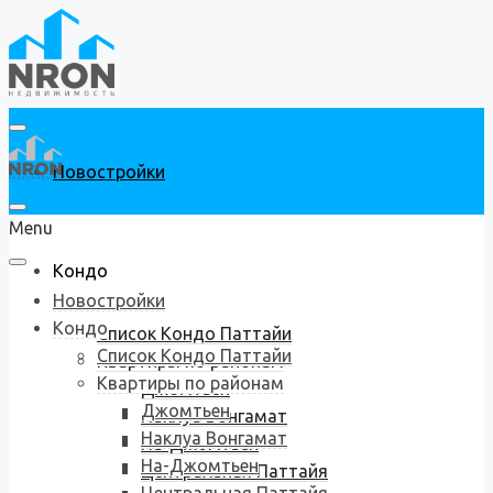
Новостройки
Menu
Кондо
Новостройки
Кондо
Список Кондо Паттайи
Список Кондо Паттайи
Квартиры по районам
Квартиры по районам
Джомтьен
Джомтьен
Наклуа Вонгамат
Наклуа Вонгамат
На-Джомтьен
На-Джомтьен
Центральная Паттайя