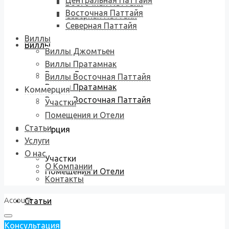
Центральная Паттайя
Восточная Паттайя
Восточная Паттайя
Северная Паттайя
Северная Паттайя
Виллы
Виллы
Виллы Джомтьен
Виллы Пратамнак
Виллы Джомтьен
Виллы Восточная Паттайя
Виллы Пратамнак
Коммерция
Виллы Восточная Паттайя
Участки
Помещения и Отели
Статьи
Коммерция
Услуги
О нас
Участки
О Компании
Помещения и Отели
Контакты
Account
Статьи
Консультация