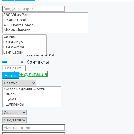
Услуги
О нас
О Компании
Контакты
Очистить
Консультация
Найти