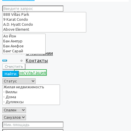
Услуги
О нас
О Компании
Контакты
Очистить
Консультация
Найти