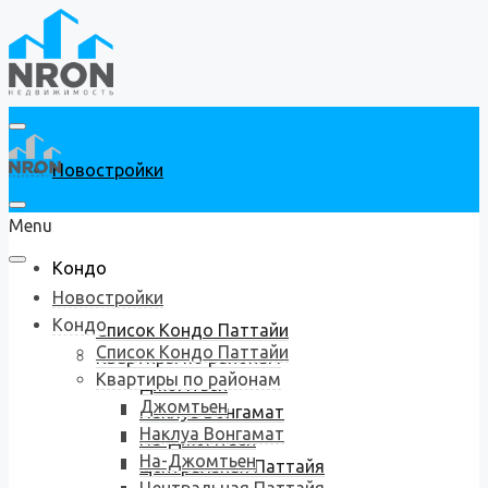
Новостройки
Menu
Кондо
Новостройки
Кондо
Список Кондо Паттайи
Список Кондо Паттайи
Квартиры по районам
Квартиры по районам
Джомтьен
Джомтьен
Наклуа Вонгамат
Наклуа Вонгамат
На-Джомтьен
На-Джомтьен
Центральная Паттайя