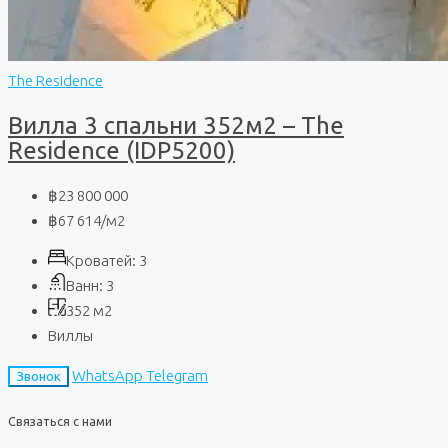
The Residence
Вилла 3 спальни 352м2 – The
Residence (IDP5200)
฿23 800 000
฿67 614
/м2
Кроватей:
3
Ванн:
3
352
м2
Виллы
WhatsApp
Telegram
Звонок
Связаться с нами