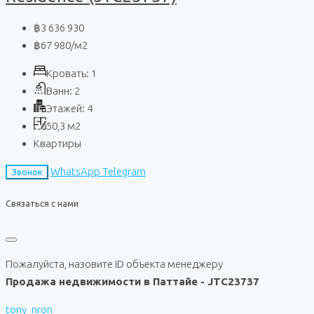
฿3 636 930
฿67 980
/м2
Кровать:
1
Ванн:
2
Этажей:
4
50,3
м2
Квартиры
WhatsApp
Telegram
Звонок
Связаться с нами
Пожалуйста, назовите ID объекта менеджеру
Продажа недвижимости в Паттайе - JTC23737
tony_nron