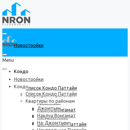
Новостройки
Menu
Кондо
Новостройки
Кондо
Список Кондо Паттайи
Список Кондо Паттайи
Квартиры по районам
Квартиры по районам
Джомтьен
Джомтьен
Наклуа Вонгамат
Наклуа Вонгамат
На-Джомтьен
На-Джомтьен
Центральная Паттайя