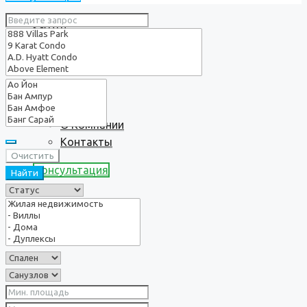
Услуги
О нас
О Компании
Контакты
Очистить
Консультация
Найти