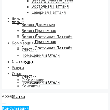
Центральная Паттайя
Восточная Паттайя
Восточная Паттайя
Северная Паттайя
Северная Паттайя
Виллы
Виллы
Виллы Джомтьен
Виллы Пратамнак
Виллы Джомтьен
Виллы Восточная Паттайя
Виллы Пратамнак
Коммерция
Виллы Восточная Паттайя
Участки
Помещения и Отели
Статьи
Коммерция
Услуги
О нас
Участки
О Компании
Помещения и Отели
Контакты
Account
Статьи
Консультация