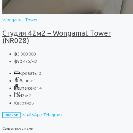
Wongamat Tower
Студия 42м2 – Wongamat Tower
(NR028)
฿3 800 000
฿90 476
/м2
Кровать:
0
Ванна:
1
Этажей:
14
42
м2
Квартиры
WhatsApp
Telegram
Звонок
Связаться с нами