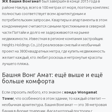
ЖК Башня Вонгамат
был завершён в конце 2015 года в
районе Наклуа, всего в 100 метрах от моря, поэтому комплекс
полностью соответствует всем архитектурным и
потребительским запросам. Квартиры и апартаменты в этом
кондоминиуме считаются самыми престижными в северной
части Паттайи и долго не задерживаются на рынке
недвижимости. Известная в регионе компания застройщик
Heights Holdings Co.,Ltd реализован смелый и необычный
проект на 3800 квадратных метра, где купить недвижимость
желает каждый, кто любит роскошь и нетронутые красоты
лучшего пляжа.
Башня Вонг Амат: ещё выше и ещё
больше комфорта
Если спросить любого, кто знаком с
кондо Wongamat
Tower
, что особенного в этом здании, то каждый ответит —
необычная архитектура. Башня Вонгамат — это 38-метровая
башня в форме трапеции, фасад который построен с