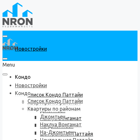
Новостройки
Menu
Кондо
Новостройки
Кондо
Список Кондо Паттайи
Список Кондо Паттайи
Квартиры по районам
Квартиры по районам
Джомтьен
Джомтьен
Наклуа Вонгамат
Наклуа Вонгамат
На-Джомтьен
На-Джомтьен
Центральная Паттайя