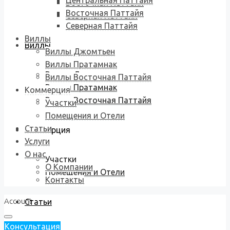
Центральная Паттайя
Восточная Паттайя
Восточная Паттайя
Северная Паттайя
Северная Паттайя
Виллы
Виллы
Виллы Джомтьен
Виллы Пратамнак
Виллы Джомтьен
Виллы Восточная Паттайя
Виллы Пратамнак
Коммерция
Виллы Восточная Паттайя
Участки
Помещения и Отели
Статьи
Коммерция
Услуги
О нас
Участки
О Компании
Помещения и Отели
Контакты
Account
Статьи
Консультация