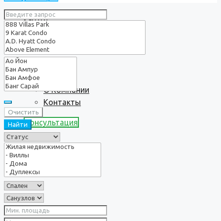
Услуги
О нас
О Компании
Контакты
Очистить
Консультация
Найти