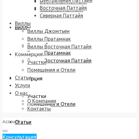
Центральная Паттайя
Восточная Паттайя
Восточная Паттайя
Северная Паттайя
Северная Паттайя
Виллы
Виллы
Виллы Джомтьен
Виллы Пратамнак
Виллы Джомтьен
Виллы Восточная Паттайя
Виллы Пратамнак
Коммерция
Виллы Восточная Паттайя
Участки
Помещения и Отели
Статьи
Коммерция
Услуги
О нас
Участки
О Компании
Помещения и Отели
Контакты
Account
Статьи
Консультация