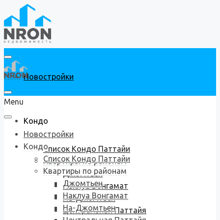
Новостройки
Menu
Кондо
Новостройки
Кондо
Список Кондо Паттайи
Список Кондо Паттайи
Квартиры по районам
Квартиры по районам
Джомтьен
Джомтьен
Наклуа Вонгамат
Наклуа Вонгамат
На-Джомтьен
На-Джомтьен
Центральная Паттайя