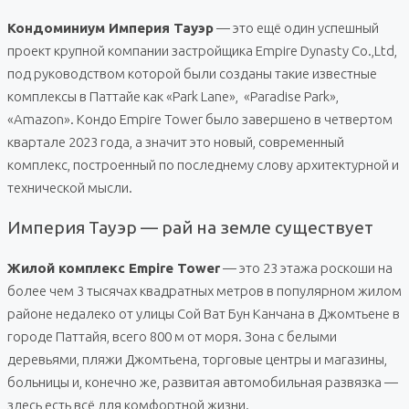
Кондоминиум Империя Тауэр
— это ещё один успешный
проект крупной компании застройщика Empire Dynasty Co.,Ltd,
под руководством которой были созданы такие известные
комплексы в Паттайе как «Park Lane», «Paradise Park»,
«Amazon». Кондо Empire Tower было завершено в четвертом
квартале 2023 года, а значит это новый, современный
комплекс, построенный по последнему слову архитектурной и
технической мысли.
Империя Тауэр — рай на земле существует
Жилой комплекс Empire Tower
— это 23 этажа роскоши на
более чем 3 тысячах квадратных метров в популярном жилом
районе недалеко от улицы Сой Ват Бун Канчана в Джомтьене в
городе Паттайя, всего 800 м от моря. Зона с белыми
деревьями, пляжи Джомтьена, торговые центры и магазины,
больницы и, конечно же, развитая автомобильная развязка —
здесь есть всё для комфортной жизни.