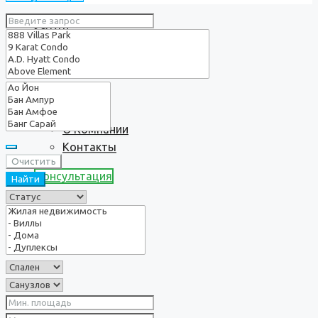
Услуги
О нас
О Компании
Контакты
Очистить
Консультация
Найти