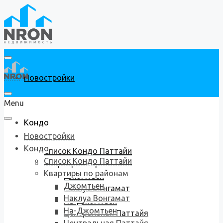
Новостройки
Menu
Кондо
Новостройки
Кондо
Список Кондо Паттайи
Список Кондо Паттайи
Квартиры по районам
Квартиры по районам
Джомтьен
Джомтьен
Наклуа Вонгамат
Наклуа Вонгамат
На-Джомтьен
На-Джомтьен
Центральная Паттайя