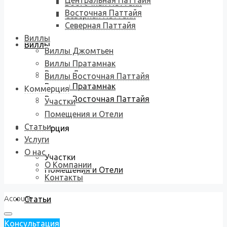
Центральная Паттайя
Восточная Паттайя
Восточная Паттайя
Северная Паттайя
Северная Паттайя
Виллы
Виллы
Виллы Джомтьен
Виллы Пратамнак
Виллы Джомтьен
Виллы Восточная Паттайя
Виллы Пратамнак
Коммерция
Виллы Восточная Паттайя
Участки
Помещения и Отели
Статьи
Коммерция
Услуги
О нас
Участки
О Компании
Помещения и Отели
Контакты
Account
Статьи
Консультация