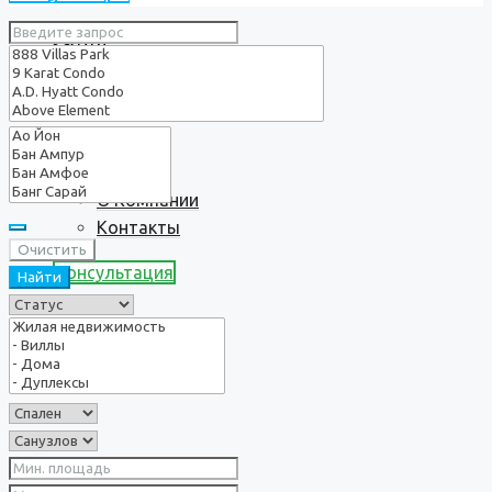
Услуги
О нас
О Компании
Контакты
Очистить
Консультация
Найти