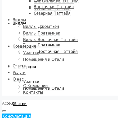
Центральная Паттайя
Восточная Паттайя
Восточная Паттайя
Северная Паттайя
Северная Паттайя
Виллы
Виллы
Виллы Джомтьен
Виллы Пратамнак
Виллы Джомтьен
Виллы Восточная Паттайя
Виллы Пратамнак
Коммерция
Виллы Восточная Паттайя
Участки
Помещения и Отели
Статьи
Коммерция
Услуги
О нас
Участки
О Компании
Помещения и Отели
Контакты
Account
Статьи
Консультация