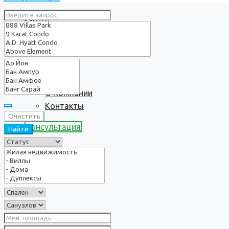
Услуги
О нас
О Компании
Контакты
Очистить
Консультация
Найти