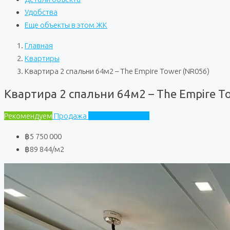
Удобства
Еще объекты в этом ЖК
Главная
Квартиры
Квартира 2 спальни 64м2 – The Empire Tower (NR056)
Квартира 2 спальни 64м2 – The Empire T
Рекомендуем
Продажа
The Empire Tower
฿5 750 000
฿89 844
/м2