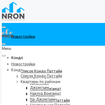
Новостройки
Menu
Кондо
Новостройки
Кондо
Список Кондо Паттайи
Список Кондо Паттайи
Квартиры по районам
Квартиры по районам
Джомтьен
Джомтьен
Наклуа Вонгамат
Наклуа Вонгамат
На-Джомтьен
На-Джомтьен
Центральная Паттайя