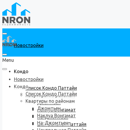
Новостройки
Menu
Кондо
Новостройки
Кондо
Список Кондо Паттайи
Список Кондо Паттайи
Квартиры по районам
Квартиры по районам
Джомтьен
Джомтьен
Наклуа Вонгамат
Наклуа Вонгамат
На-Джомтьен
На-Джомтьен
Центральная Паттайя