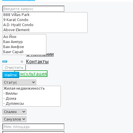
Услуги
О нас
О Компании
Контакты
Очистить
Консультация
Найти