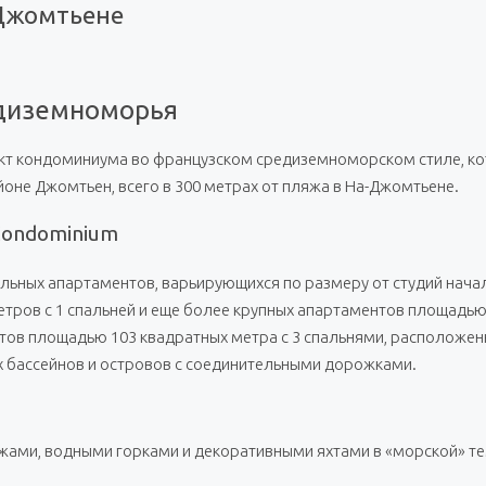
 Джомтьене
редиземноморья
ект кондоминиума во французском средиземноморском стиле, к
оне Джомтьен, всего в 300 метрах от пляжа в На-Джомтьене.
 Condominium
ельных апартаментов, варьирующихся по размеру от студий нач
тров с 1 спальней и еще более крупных апартаментов площадью 
тов площадью 103 квадратных метра с 3 спальнями, расположенн
х бассейнов и островов с соединительными дорожками.
яжами, водными горками и декоративными яхтами в «морской» т