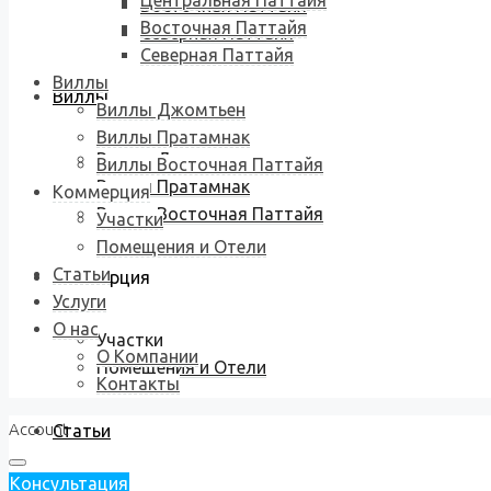
Центральная Паттайя
Восточная Паттайя
Восточная Паттайя
Северная Паттайя
Северная Паттайя
Виллы
Виллы
Виллы Джомтьен
Виллы Пратамнак
Виллы Джомтьен
Виллы Восточная Паттайя
Виллы Пратамнак
Коммерция
Виллы Восточная Паттайя
Участки
Помещения и Отели
Статьи
Коммерция
Услуги
О нас
Участки
О Компании
Помещения и Отели
Контакты
Account
Статьи
Консультация