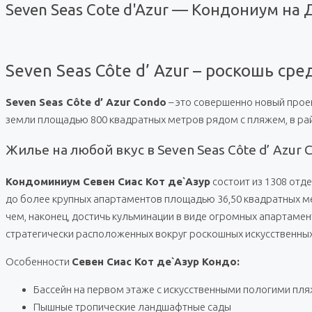
Seven Seas Cote d'Azur — Кондониум на
Seven Seas Côte d’ Azur – роскошь с
Seven Seas Côte d’ Azur Condo
– это совершенно новый про
земли площадью 800 квадратных метров рядом с пляжем, в рай
Жилье на любой вкус в Seven Seas Côte d’ Azur
Кондоминиум Севен Сиас Кот де`Азур
состоит из 1308 отд
до более крупных апартаментов площадью 36,50 квадратных ме
чем, наконец, достичь кульминации в виде огромных апартамен
стратегически расположенных вокруг роскошных искусственны
Особенности
Севен Сиас Кот де`Азур Кондо:
Бассейн на первом этаже с искусственными пологими пл
Пышные тропические ландшафтные сады