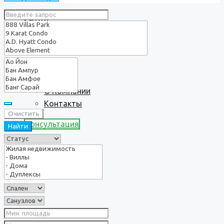
Услуги
О нас
О Компании
Контакты
Очистить
Консультация
Найти