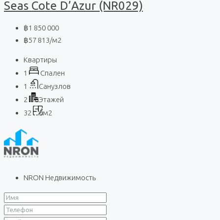
Seas Cote D’Azur (NR029)
฿1 850 000
฿57 813
/м2
Квартиры
1
Спален
1
Санузлов
2
Этажей
32
м2
NRON Недвижимость