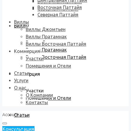
Центральная Паттайя
Восточная Паттайя
Восточная Паттайя
Северная Паттайя
Северная Паттайя
Виллы
Виллы
Виллы Джомтьен
Виллы Пратамнак
Виллы Джомтьен
Виллы Восточная Паттайя
Виллы Пратамнак
Коммерция
Виллы Восточная Паттайя
Участки
Помещения и Отели
Статьи
Коммерция
Услуги
О нас
Участки
О Компании
Помещения и Отели
Контакты
Account
Статьи
Консультация