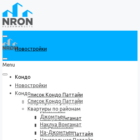
Новостройки
Menu
Кондо
Новостройки
Кондо
Список Кондо Паттайи
Список Кондо Паттайи
Квартиры по районам
Квартиры по районам
Джомтьен
Джомтьен
Наклуа Вонгамат
Наклуа Вонгамат
На-Джомтьен
На-Джомтьен
Центральная Паттайя