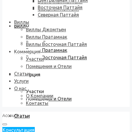
Центральная Паттайя
Восточная Паттайя
Восточная Паттайя
Северная Паттайя
Северная Паттайя
Виллы
Виллы
Виллы Джомтьен
Виллы Пратамнак
Виллы Джомтьен
Виллы Восточная Паттайя
Виллы Пратамнак
Коммерция
Виллы Восточная Паттайя
Участки
Помещения и Отели
Статьи
Коммерция
Услуги
О нас
Участки
О Компании
Помещения и Отели
Контакты
Account
Статьи
Консультация