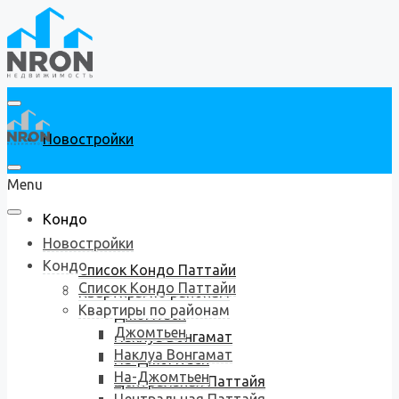
Новостройки
Menu
Кондо
Новостройки
Кондо
Список Кондо Паттайи
Список Кондо Паттайи
Квартиры по районам
Квартиры по районам
Джомтьен
Джомтьен
Наклуа Вонгамат
Наклуа Вонгамат
На-Джомтьен
На-Джомтьен
Центральная Паттайя