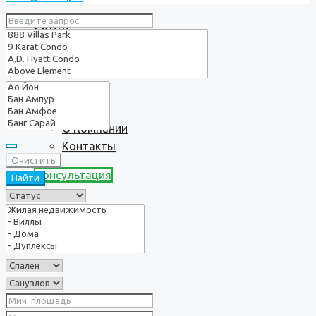
Услуги
О нас
О Компании
Контакты
Очистить
Консультация
Найти