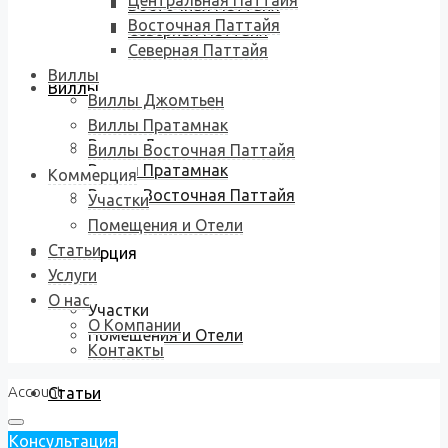
Центральная Паттайя
Восточная Паттайя
Восточная Паттайя
Северная Паттайя
Северная Паттайя
Виллы
Виллы
Виллы Джомтьен
Виллы Пратамнак
Виллы Джомтьен
Виллы Восточная Паттайя
Виллы Пратамнак
Коммерция
Виллы Восточная Паттайя
Участки
Помещения и Отели
Статьи
Коммерция
Услуги
О нас
Участки
О Компании
Помещения и Отели
Контакты
Account
Статьи
Консультация