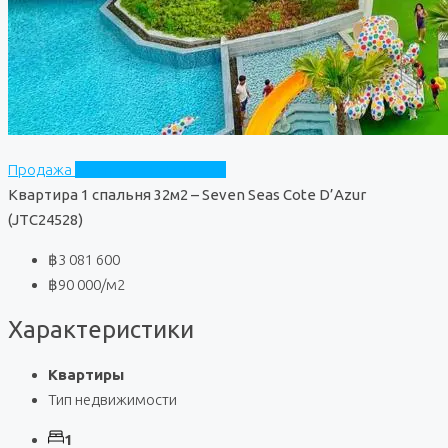
Продажа
Seven Seas Cote D'Azur
Квартира 1 спальня 32м2 – Seven Seas Cote D’Azur
(JTC24528)
฿3 081 600
฿90 000
/м2
Характеристики
Квартиры
Тип недвижимости
1