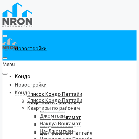
Новостройки
Menu
Кондо
Новостройки
Кондо
Список Кондо Паттайи
Список Кондо Паттайи
Квартиры по районам
Квартиры по районам
Джомтьен
Джомтьен
Наклуа Вонгамат
Наклуа Вонгамат
На-Джомтьен
На-Джомтьен
Центральная Паттайя