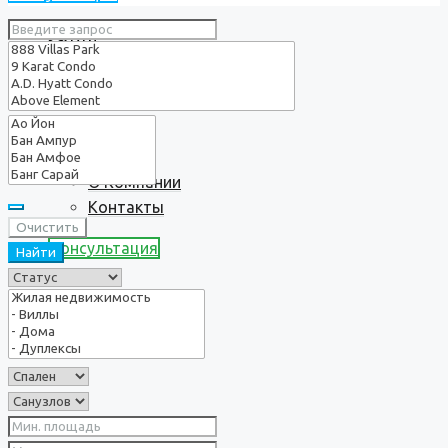
Услуги
О нас
О Компании
Контакты
Очистить
Консультация
Найти