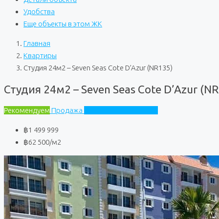
Удобства
Еще объекты в этом ЖК
Главная
Квартиры
Студия 24м2 – Seven Seas Cote D’Azur (NR135)
Студия 24м2 – Seven Seas Cote D’Azur (N
Рекомендуем
Продажа
Seven Seas Cote D'Azur
฿1 499 999
฿62 500
/м2