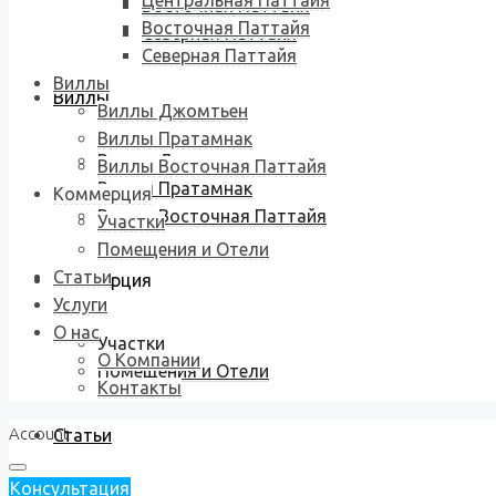
Центральная Паттайя
Восточная Паттайя
Восточная Паттайя
Северная Паттайя
Северная Паттайя
Виллы
Виллы
Виллы Джомтьен
Виллы Пратамнак
Виллы Джомтьен
Виллы Восточная Паттайя
Виллы Пратамнак
Коммерция
Виллы Восточная Паттайя
Участки
Помещения и Отели
Статьи
Коммерция
Услуги
О нас
Участки
О Компании
Помещения и Отели
Контакты
Account
Статьи
Консультация