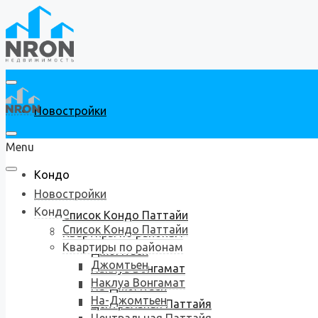
Новостройки
Menu
Кондо
Новостройки
Кондо
Список Кондо Паттайи
Список Кондо Паттайи
Квартиры по районам
Квартиры по районам
Джомтьен
Джомтьен
Наклуа Вонгамат
Наклуа Вонгамат
На-Джомтьен
На-Джомтьен
Центральная Паттайя