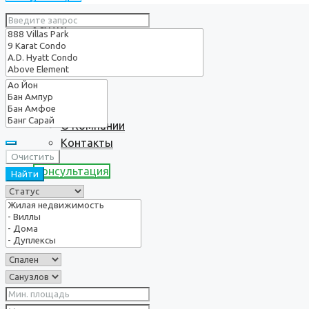
Услуги
О нас
О Компании
Контакты
Очистить
Консультация
Найти