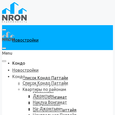
Новостройки
Menu
Кондо
Новостройки
Кондо
Список Кондо Паттайи
Список Кондо Паттайи
Квартиры по районам
Квартиры по районам
Джомтьен
Джомтьен
Наклуа Вонгамат
Наклуа Вонгамат
На-Джомтьен
На-Джомтьен
Центральная Паттайя