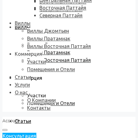
Центральная Паттайя
Восточная Паттайя
Восточная Паттайя
Северная Паттайя
Северная Паттайя
Виллы
Виллы
Виллы Джомтьен
Виллы Пратамнак
Виллы Джомтьен
Виллы Восточная Паттайя
Виллы Пратамнак
Коммерция
Виллы Восточная Паттайя
Участки
Помещения и Отели
Статьи
Коммерция
Услуги
О нас
Участки
О Компании
Помещения и Отели
Контакты
Account
Статьи
Консультация