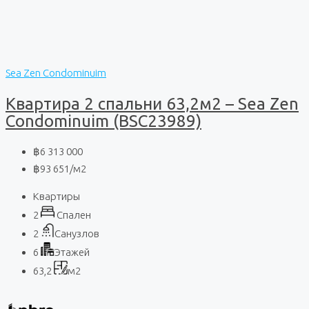
Sea Zen Condominuim
Квартира 2 спальни 63,2м2 – Sea Zen
Condominuim (BSC23989)
฿6 313 000
฿93 651
/м2
Квартиры
2
Спален
2
Санузлов
6
Этажей
63,2
м2