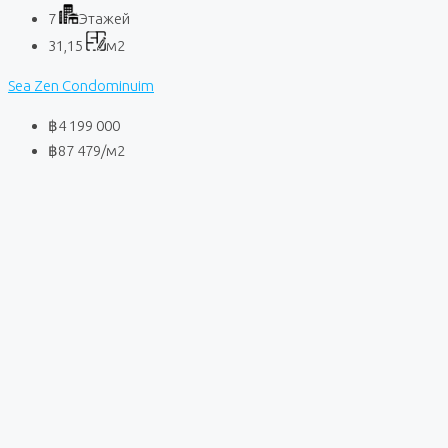
7
Этажей
31,15
м2
Sea Zen Condominuim
฿4 199 000
฿87 479
/м2