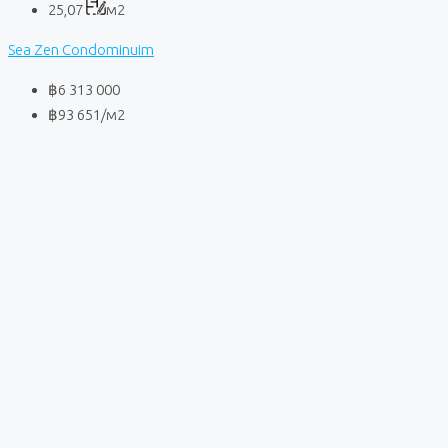
25,07
м2
Sea Zen Condominuim
฿6 313 000
฿93 651
/м2