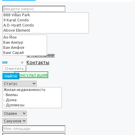
Услуги
О нас
О Компании
Контакты
Очистить
Консультация
Найти