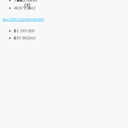
5
Этажей
48,87
м2
Sea Zen Condominuim
฿2 399 000
฿95 960
/м2