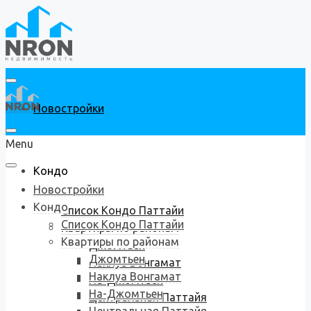
Новостройки
Menu
Кондо
Новостройки
Кондо
Список Кондо Паттайи
Список Кондо Паттайи
Квартиры по районам
Квартиры по районам
Джомтьен
Джомтьен
Наклуа Вонгамат
Наклуа Вонгамат
На-Джомтьен
На-Джомтьен
Центральная Паттайя