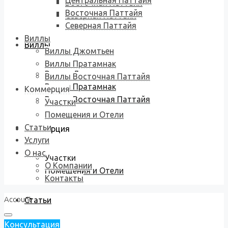
Центральная Паттайя
Восточная Паттайя
Восточная Паттайя
Северная Паттайя
Северная Паттайя
Виллы
Виллы
Виллы Джомтьен
Виллы Пратамнак
Виллы Джомтьен
Виллы Восточная Паттайя
Виллы Пратамнак
Коммерция
Виллы Восточная Паттайя
Участки
Помещения и Отели
Статьи
Коммерция
Услуги
О нас
Участки
О Компании
Помещения и Отели
Контакты
Account
Статьи
Консультация