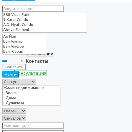
Услуги
О нас
О Компании
Контакты
Очистить
Консультация
Найти