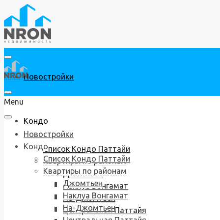
Новостройки
Menu
Кондо
Новостройки
Кондо
Список Кондо Паттайи
Список Кондо Паттайи
Квартиры по районам
Квартиры по районам
Джомтьен
Джомтьен
Наклуа Вонгамат
Наклуа Вонгамат
На-Джомтьен
На-Джомтьен
Центральная Паттайя