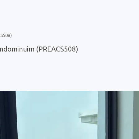
CS508)
ondominuim (PREACS508)