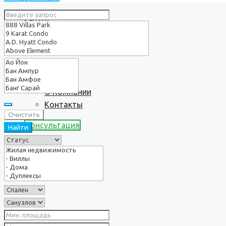
Услуги
О нас
О Компании
Контакты
Очистить
Консультация
Найти