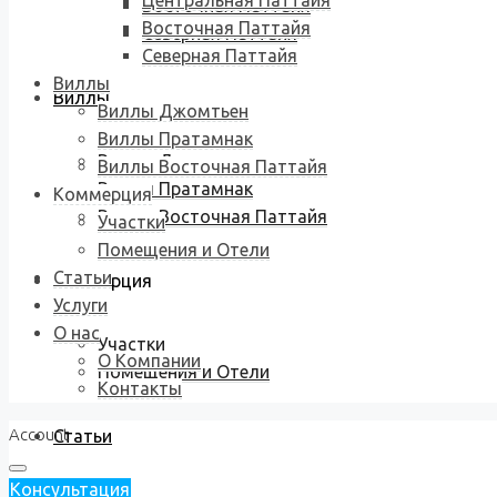
Центральная Паттайя
Восточная Паттайя
Восточная Паттайя
Северная Паттайя
Северная Паттайя
Виллы
Виллы
Виллы Джомтьен
Виллы Пратамнак
Виллы Джомтьен
Виллы Восточная Паттайя
Виллы Пратамнак
Коммерция
Виллы Восточная Паттайя
Участки
Помещения и Отели
Статьи
Коммерция
Услуги
О нас
Участки
О Компании
Помещения и Отели
Контакты
Account
Статьи
Консультация