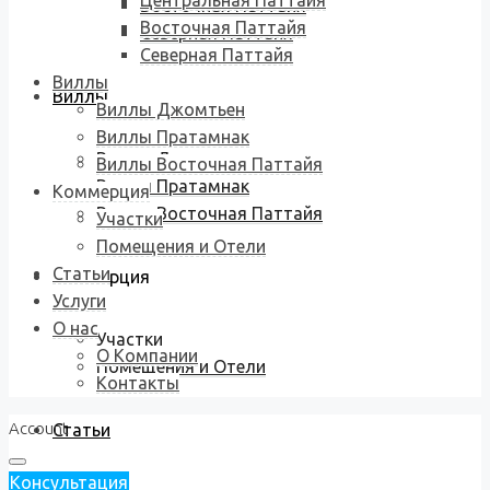
Центральная Паттайя
Восточная Паттайя
Восточная Паттайя
Северная Паттайя
Северная Паттайя
Виллы
Виллы
Виллы Джомтьен
Виллы Пратамнак
Виллы Джомтьен
Виллы Восточная Паттайя
Виллы Пратамнак
Коммерция
Виллы Восточная Паттайя
Участки
Помещения и Отели
Статьи
Коммерция
Услуги
О нас
Участки
О Компании
Помещения и Отели
Контакты
Account
Статьи
Консультация