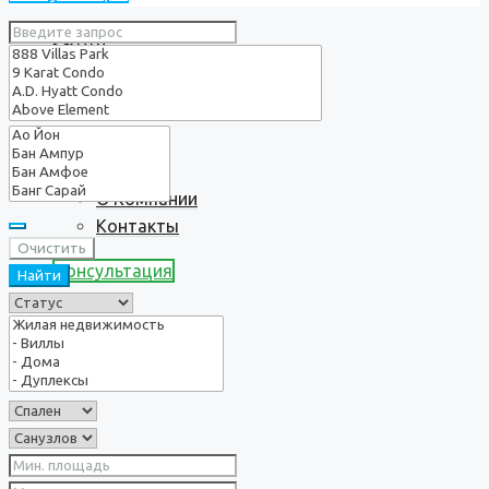
Услуги
О нас
О Компании
Контакты
Очистить
Консультация
Найти