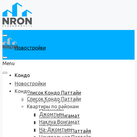
Новостройки
Menu
Кондо
Новостройки
Кондо
Список Кондо Паттайи
Список Кондо Паттайи
Квартиры по районам
Квартиры по районам
Джомтьен
Джомтьен
Наклуа Вонгамат
Наклуа Вонгамат
На-Джомтьен
На-Джомтьен
Центральная Паттайя