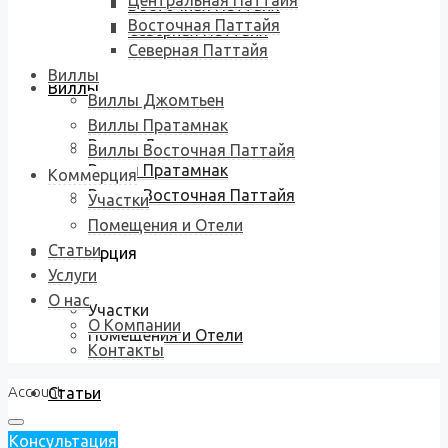
Центральная Паттайя
Восточная Паттайя
Восточная Паттайя
Северная Паттайя
Северная Паттайя
Виллы
Виллы
Виллы Джомтьен
Виллы Пратамнак
Виллы Джомтьен
Виллы Восточная Паттайя
Виллы Пратамнак
Коммерция
Виллы Восточная Паттайя
Участки
Помещения и Отели
Статьи
Коммерция
Услуги
О нас
Участки
О Компании
Помещения и Отели
Контакты
Account
Статьи
Консультация