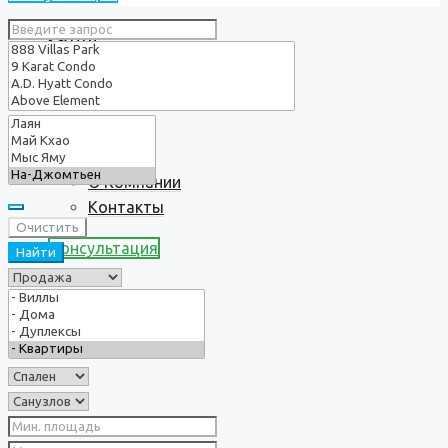
Услуги
О нас
О Компании
Контакты
Очистить
Консультация
Найти