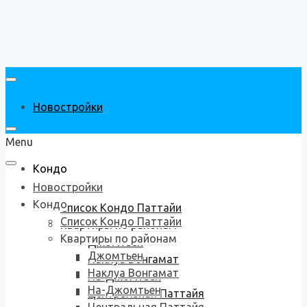
Новостройки
Menu
Кондо
Новостройки
Кондо
Список Кондо Паттайи
Список Кондо Паттайи
Квартиры по районам
Квартиры по районам
Джомтьен
Джомтьен
Наклуа Вонгамат
Наклуа Вонгамат
На-Джомтьен
На-Джомтьен
Центральная Паттайя