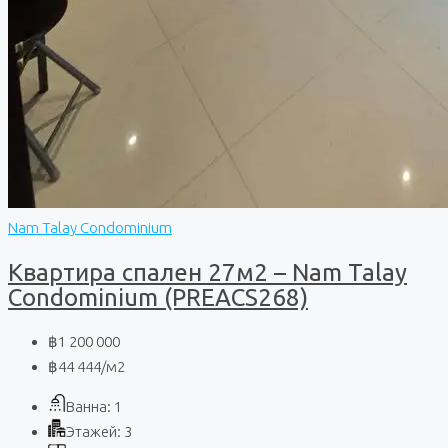
Nam Talay Condominium
Квартира спален 27м2 – Nam Talay
Condominium (PREACS268)
฿1 200 000
฿44 444
/м2
Ванна:
1
Этажей:
3