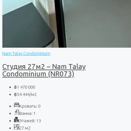
Nam Talay Condominium
Студия 27м2 – Nam Talay
Condominium (NR073)
฿1 470 000
฿54 444
/м2
Кровать:
0
Ванна:
1
Этажей:
13
27
м2