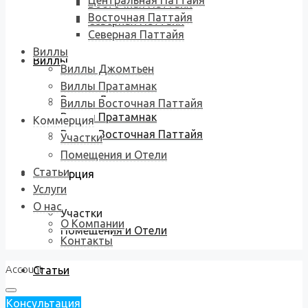
Центральная Паттайя
Восточная Паттайя
Восточная Паттайя
Северная Паттайя
Северная Паттайя
Виллы
Виллы
Виллы Джомтьен
Виллы Пратамнак
Виллы Джомтьен
Виллы Восточная Паттайя
Виллы Пратамнак
Коммерция
Виллы Восточная Паттайя
Участки
Помещения и Отели
Статьи
Коммерция
Услуги
О нас
Участки
О Компании
Помещения и Отели
Контакты
Account
Статьи
Консультация