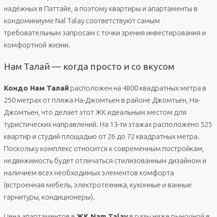
надёжных в Паттайе, а поэтому квартиры и апартаменты в
кондоминиуме Nal Talay соответствуют самым
требовательным запросам с точки зрения инвестирования и
комфортной жизни.
Нам Талай — когда просто и со вкусом
Кондо Нам Талай
расположен на 4800 квадратных метра в
250 метрах от пляжа На-Джомтьен в районе Джомтьен, На-
Джомтьен, что делает этот ЖК идеальным местом для
туристических направлений. На 13-ти этажах расположено 525
квартир и студий площадью от 26 до 72 квадратных метра.
Поскольку комплекс относится к современным постройкам,
недвижимость будет отличаться стилизованным дизайном и
наличием всех необходимых элементов комфорта
(встроенная мебель, электротехника, кухонные и ванные
гарнитуры, кондиционеры).
Цена апартаментов в
ЖК Nam Talay
в разы ниже рыночной в