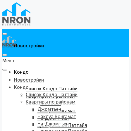
Новостройки
Menu
Кондо
Новостройки
Кондо
Список Кондо Паттайи
Список Кондо Паттайи
Квартиры по районам
Квартиры по районам
Джомтьен
Джомтьен
Наклуа Вонгамат
Наклуа Вонгамат
На-Джомтьен
На-Джомтьен
Центральная Паттайя