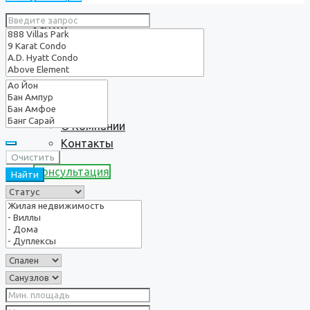
Услуги
О нас
О Компании
Контакты
Очистить
Консультация
Найти