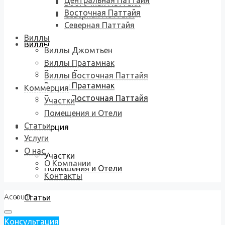
Центральная Паттайя
Восточная Паттайя
Восточная Паттайя
Северная Паттайя
Северная Паттайя
Виллы
Виллы
Виллы Джомтьен
Виллы Пратамнак
Виллы Джомтьен
Виллы Восточная Паттайя
Виллы Пратамнак
Коммерция
Виллы Восточная Паттайя
Участки
Помещения и Отели
Статьи
Коммерция
Услуги
О нас
Участки
О Компании
Помещения и Отели
Контакты
Account
Статьи
Консультация