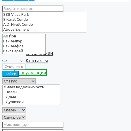
Услуги
О нас
О Компании
Контакты
Очистить
Консультация
Найти