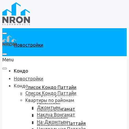
Новостройки
Menu
Кондо
Новостройки
Кондо
Список Кондо Паттайи
Список Кондо Паттайи
Квартиры по районам
Квартиры по районам
Джомтьен
Джомтьен
Наклуа Вонгамат
Наклуа Вонгамат
На-Джомтьен
На-Джомтьен
Центральная Паттайя