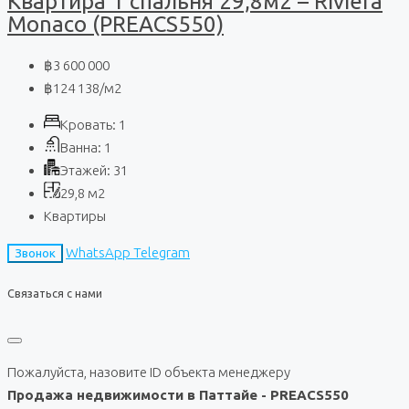
Квартира 1 спальня 29,8м2 – Riviera
Monaco (PREACS550)
฿3 600 000
฿124 138
/м2
Кровать:
1
Ванна:
1
Этажей:
31
29,8
м2
Квартиры
WhatsApp
Telegram
Звонок
Связаться с нами
Пожалуйста, назовите ID объекта менеджеру
Продажа недвижимости в Паттайе - PREACS550