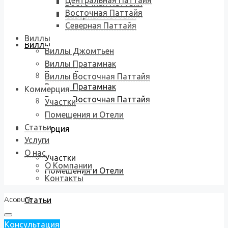
Центральная Паттайя
Восточная Паттайя
Восточная Паттайя
Северная Паттайя
Северная Паттайя
Виллы
Виллы
Виллы Джомтьен
Виллы Пратамнак
Виллы Джомтьен
Виллы Восточная Паттайя
Виллы Пратамнак
Коммерция
Виллы Восточная Паттайя
Участки
Помещения и Отели
Статьи
Коммерция
Услуги
О нас
Участки
О Компании
Помещения и Отели
Контакты
Account
Статьи
Консультация