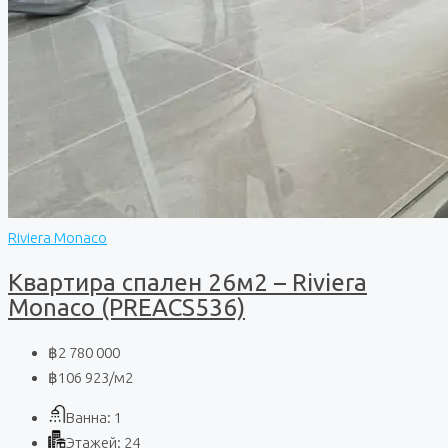
Riviera Monaco
Квартира спален 26м2 – Riviera
Monaco (PREACS536)
฿2 780 000
฿106 923
/м2
Ванна:
1
Этажей:
24