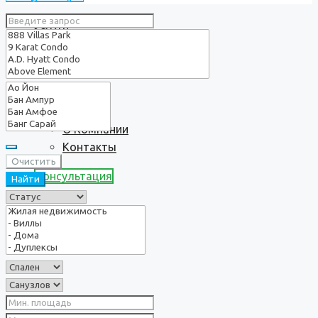
Услуги
О нас
О Компании
Контакты
Очистить
Консультация
Найти