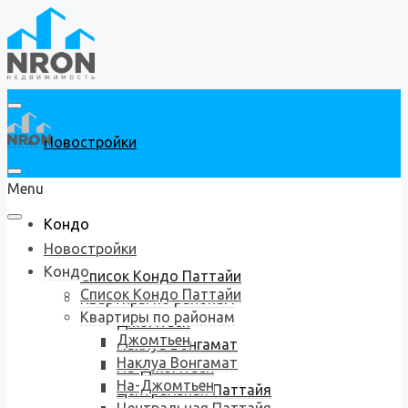
Новостройки
Menu
Кондо
Новостройки
Кондо
Список Кондо Паттайи
Список Кондо Паттайи
Квартиры по районам
Квартиры по районам
Джомтьен
Джомтьен
Наклуа Вонгамат
Наклуа Вонгамат
На-Джомтьен
На-Джомтьен
Центральная Паттайя