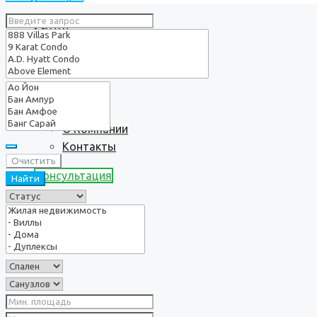
Услуги
О нас
О Компании
Контакты
Очистить
Консультация
Найти