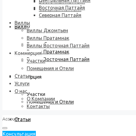
Центральная Паттайя
Восточная Паттайя
Восточная Паттайя
Северная Паттайя
Северная Паттайя
Виллы
Виллы
Виллы Джомтьен
Виллы Пратамнак
Виллы Джомтьен
Виллы Восточная Паттайя
Виллы Пратамнак
Коммерция
Виллы Восточная Паттайя
Участки
Помещения и Отели
Статьи
Коммерция
Услуги
О нас
Участки
О Компании
Помещения и Отели
Контакты
Account
Статьи
Консультация