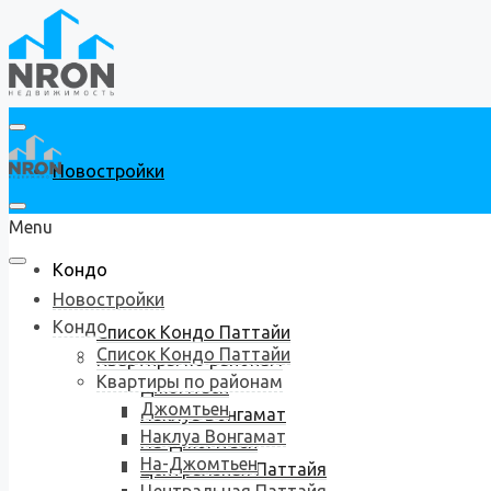
Новостройки
Menu
Кондо
Новостройки
Кондо
Список Кондо Паттайи
Список Кондо Паттайи
Квартиры по районам
Квартиры по районам
Джомтьен
Джомтьен
Наклуа Вонгамат
Наклуа Вонгамат
На-Джомтьен
На-Джомтьен
Центральная Паттайя