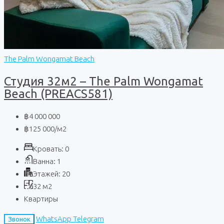
The Palm Wongamat Beach
Студия 32м2 – The Palm Wongamat
Beach (PREACS581)
฿4 000 000
฿125 000
/м2
Кровать:
0
Ванна:
1
Этажей:
20
32
м2
Квартиры
WhatsApp
Telegram
Звонок