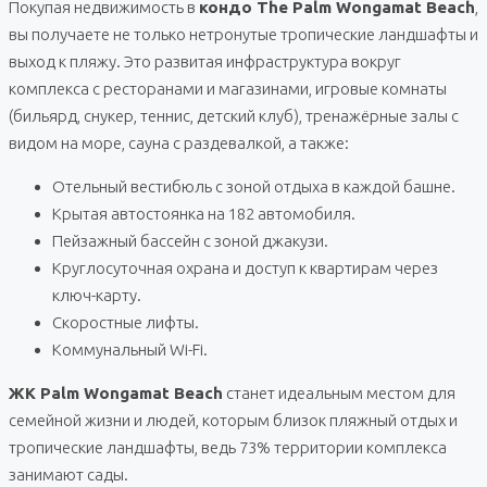
Покупая недвижимость в
кондо The Palm Wongamat Beach
,
вы получаете не только нетронутые тропические ландшафты и
выход к пляжу. Это развитая инфраструктура вокруг
комплекса с ресторанами и магазинами, игровые комнаты
(бильярд, снукер, теннис, детский клуб), тренажёрные залы с
видом на море, сауна с раздевалкой, а также:
Отельный вестибюль с зоной отдыха в каждой башне.
Крытая автостоянка на 182 автомобиля.
Пейзажный бассейн с зоной джакузи.
Круглосуточная охрана и доступ к квартирам через
ключ-карту.
Скоростные лифты.
Коммунальный Wi-Fi.
ЖК Palm Wongamat Beach
станет идеальным местом для
семейной жизни и людей, которым близок пляжный отдых и
тропические ландшафты, ведь 73% территории комплекса
занимают сады.