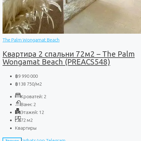
The Palm Wongamat Beach
Квартира 2 спальни 72м2 – The Palm
Wongamat Beach (PREACS548)
฿9 990 000
฿138 750
/м2
Кроватей:
2
Ванн:
2
Этажей:
12
72
м2
Квартиры
WhatsApp
Telegram
Звонок