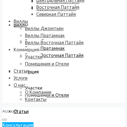
Центральная Паттайя
Восточная Паттайя
Восточная Паттайя
Северная Паттайя
Северная Паттайя
Виллы
Виллы
Виллы Джомтьен
Виллы Пратамнак
Виллы Джомтьен
Виллы Восточная Паттайя
Виллы Пратамнак
Коммерция
Виллы Восточная Паттайя
Участки
Помещения и Отели
Статьи
Коммерция
Услуги
О нас
Участки
О Компании
Помещения и Отели
Контакты
Account
Статьи
Консультация