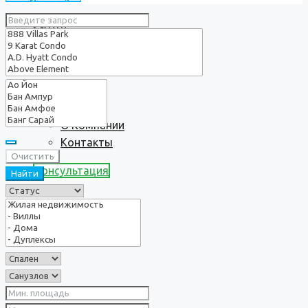
Услуги
О нас
О Компании
Контакты
Очистить
Консультация
Найти