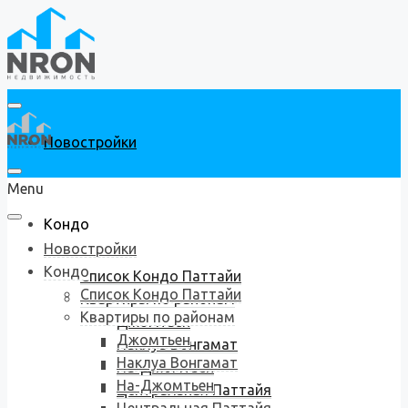
Новостройки
Menu
Кондо
Новостройки
Кондо
Список Кондо Паттайи
Список Кондо Паттайи
Квартиры по районам
Квартиры по районам
Джомтьен
Джомтьен
Наклуа Вонгамат
Наклуа Вонгамат
На-Джомтьен
На-Джомтьен
Центральная Паттайя