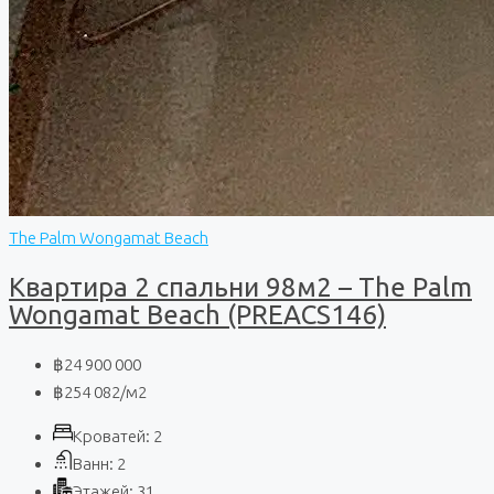
The Palm Wongamat Beach
Квартира 2 спальни 98м2 – The Palm
Wongamat Beach (PREACS146)
฿24 900 000
฿254 082
/м2
Кроватей:
2
Ванн:
2
Этажей:
31