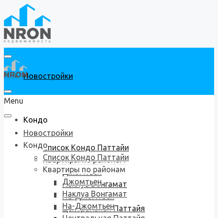
Новостройки
Menu
Кондо
Новостройки
Кондо
Список Кондо Паттайи
Список Кондо Паттайи
Квартиры по районам
Квартиры по районам
Джомтьен
Джомтьен
Наклуа Вонгамат
Наклуа Вонгамат
На-Джомтьен
На-Джомтьен
Центральная Паттайя