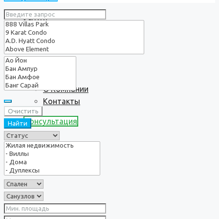
Услуги
О нас
О Компании
Контакты
Очистить
Консультация
Найти