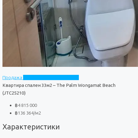
Продажа
The Palm Wongamat Beach
Квартира спален 33м2 – The Palm Wongamat Beach
(JTC25210)
฿4 815 000
฿136 364
/м2
Характеристики