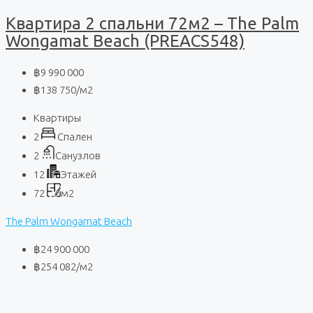
Квартира 2 спальни 72м2 – The Palm
Wongamat Beach (PREACS548)
฿9 990 000
฿138 750
/м2
Квартиры
2
Спален
2
Санузлов
12
Этажей
72
м2
The Palm Wongamat Beach
฿24 900 000
฿254 082
/м2