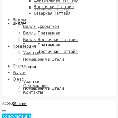
Центральная Паттайя
Восточная Паттайя
Восточная Паттайя
Северная Паттайя
Северная Паттайя
Виллы
Виллы
Виллы Джомтьен
Виллы Пратамнак
Виллы Джомтьен
Виллы Восточная Паттайя
Виллы Пратамнак
Коммерция
Виллы Восточная Паттайя
Участки
Помещения и Отели
Статьи
Коммерция
Услуги
О нас
Участки
О Компании
Помещения и Отели
Контакты
Account
Статьи
Консультация