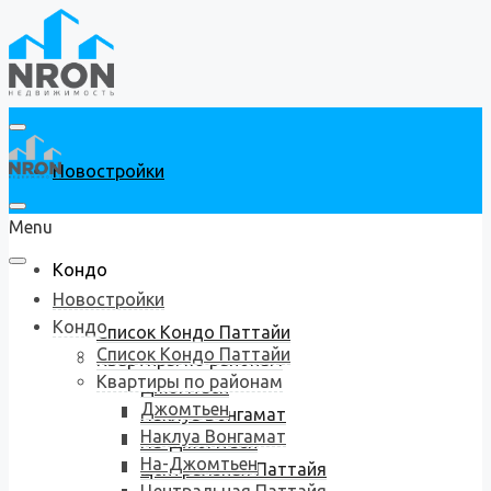
Новостройки
Menu
Кондо
Новостройки
Кондо
Список Кондо Паттайи
Список Кондо Паттайи
Квартиры по районам
Квартиры по районам
Джомтьен
Джомтьен
Наклуа Вонгамат
Наклуа Вонгамат
На-Джомтьен
На-Джомтьен
Центральная Паттайя