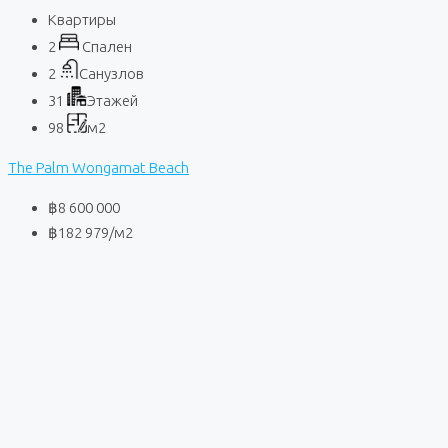
Квартиры
2
Спален
2
Санузлов
31
Этажей
98
м2
The Palm Wongamat Beach
฿8 600 000
฿182 979
/м2