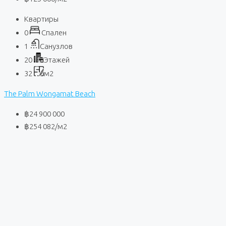
Квартиры
0
Спален
1
Санузлов
20
Этажей
32
м2
The Palm Wongamat Beach
฿24 900 000
฿254 082
/м2