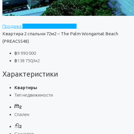
Продажа
The Palm Wongamat Beach
Квартира 2 спальни 72м2 – The Palm Wongamat Beach
(PREACS548)
฿9 990 000
฿138 750
/м2
Характеристики
Квартиры
Тип недвижимости
2
Спален
2
Санузлов