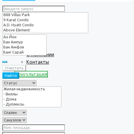
Услуги
О нас
О Компании
Контакты
Очистить
Консультация
Найти