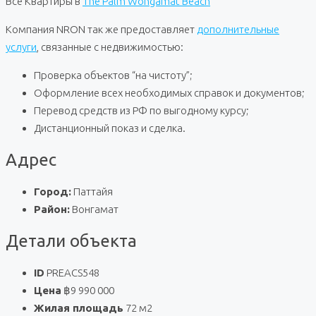
Все Квартиры в
The Palm Wongamat Beach
Компания NRON так же предоставляет
дополнительные
услуги
, связанные с недвижимостью:
Проверка объектов “на чистоту”;
Оформление всех необходимых справок и документов;
Перевод средств из РФ по выгодному курсу;
Дистанционный показ и сделка.
Адрес
Город:
Паттайя
Район:
Вонгамат
Детали объекта
ID
PREACS548
Цена
฿9 990 000
Жилая площадь
72 м2