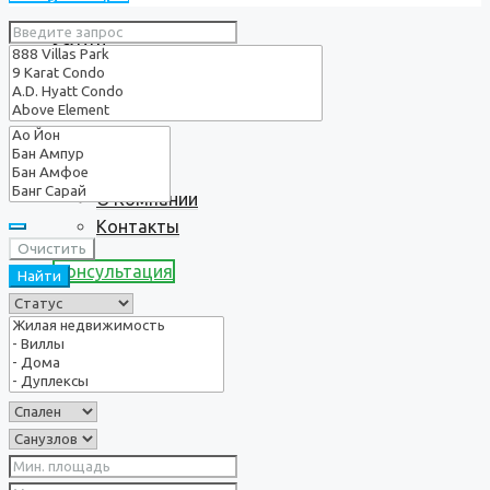
Услуги
О нас
О Компании
Контакты
Очистить
Консультация
Найти