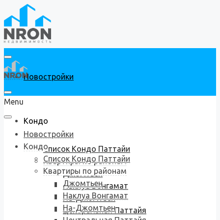
Новостройки
Menu
Кондо
Новостройки
Кондо
Список Кондо Паттайи
Список Кондо Паттайи
Квартиры по районам
Квартиры по районам
Джомтьен
Джомтьен
Наклуа Вонгамат
Наклуа Вонгамат
На-Джомтьен
На-Джомтьен
Центральная Паттайя