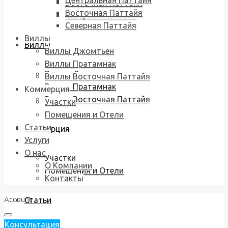
Центральная Паттайя
Восточная Паттайя
Восточная Паттайя
Северная Паттайя
Северная Паттайя
Виллы
Виллы
Виллы Джомтьен
Виллы Пратамнак
Виллы Джомтьен
Виллы Восточная Паттайя
Виллы Пратамнак
Коммерция
Виллы Восточная Паттайя
Участки
Помещения и Отели
Статьи
Коммерция
Услуги
О нас
Участки
О Компании
Помещения и Отели
Контакты
Account
Статьи
Консультация