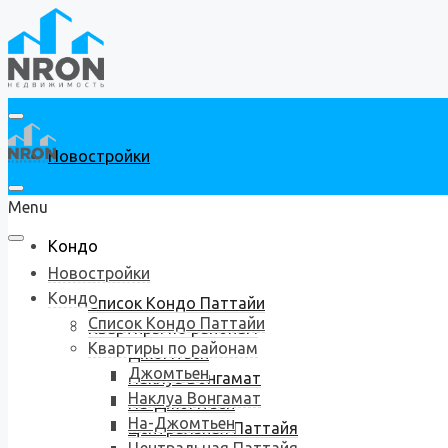
Новостройки
Menu
Кондо
Новостройки
Кондо
Список Кондо Паттайи
Список Кондо Паттайи
Квартиры по районам
Квартиры по районам
Джомтьен
Джомтьен
Наклуа Вонгамат
Наклуа Вонгамат
На-Джомтьен
На-Джомтьен
Центральная Паттайя