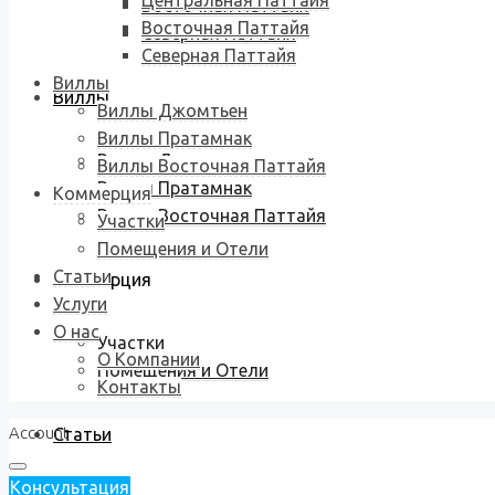
Центральная Паттайя
Восточная Паттайя
Восточная Паттайя
Северная Паттайя
Северная Паттайя
Виллы
Виллы
Виллы Джомтьен
Виллы Пратамнак
Виллы Джомтьен
Виллы Восточная Паттайя
Виллы Пратамнак
Коммерция
Виллы Восточная Паттайя
Участки
Помещения и Отели
Статьи
Коммерция
Услуги
О нас
Участки
О Компании
Помещения и Отели
Контакты
Account
Статьи
Консультация