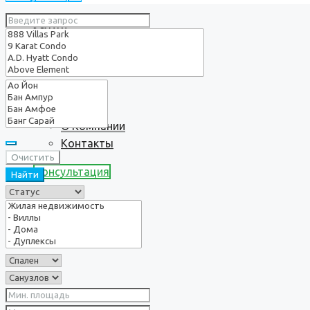
Услуги
О нас
О Компании
Контакты
Очистить
Консультация
Найти